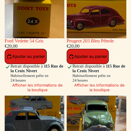
Ford Vedette 54 Gris
Peugeot 203 Bleu Pétrole
€20,00
€20,00
Ajouter au panier
Ajouter au panier
Retrait disponible à
115 Rue de
Retrait disponible à
115 Rue de
la Croix Nivert
la Croix Nivert
Habituellement prête en
Habituellement prête en
24 heures
24 heures
Afficher les informations de
Afficher les informations de
la boutique
la boutique
2
Simca
CV
9
Citroen
Aronde
Gris
Vert