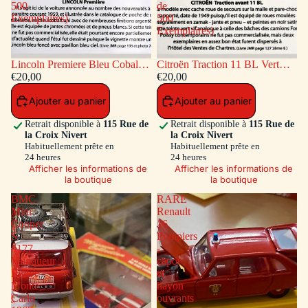
500
de
Exemplaires)
500
Exemplaires)
Lincoln Premiere Bleu Cobalt
Citroën Traction 11 BL Vert
(Série de 500 Exemplaires)
€20,00
(Série de 500 Exemplaires)
€20,00
Ajouter au panier
Ajouter au panier
Retrait disponible à
115 Rue de
Retrait disponible à
115 Rue de
la Croix Nivert
la Croix Nivert
Habituellement prête en
Habituellement prête en
24 heures
24 heures
Afficher les informations de
Afficher les informations de
la boutique
la boutique
BMC
RARE
Mini
Renault
Cooper
16
S
Pompiers
#177
-
Vainqueur
capot
Rallye
et
Monte
hayon
Carlo
ouvrants