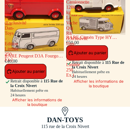
Tôlé
Camionnette
Pompiers
1200
de
kg
Paris
La
(Exclusivité
Vache
Dan-
Qui
Toys
Rit
RARE Citroën Type HY
-
(Exclusivité
Camionnette 1200 kg La Vache
€50,00
Edition
Dan-
Qui Rit (Exclusivité Dan-Toys -
Limitée
Toys
Ajouter au panier
Edition Limitée 250 Ex.)
250
-
RARE Peugeot D3A Fourgon
Ex.)
Edition
Tôlé Pompiers de Paris
€40,00
Retrait disponible à
115 Rue de
Limitée
(Exclusivité Dan-Toys - Edition
la Croix Nivert
250
Ajouter au panier
Limitée 250 Ex.)
Habituellement prête en
Ex.)
24 heures
Afficher les informations de
Retrait disponible à
115 Rue de
la boutique
la Croix Nivert
Habituellement prête en
24 heures
Afficher les informations de
la boutique
DAN-TOYS
115 rue de la Croix Nivert