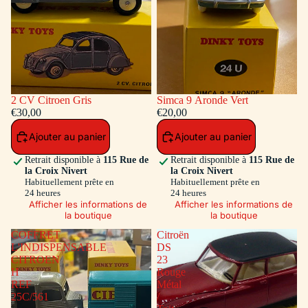
2 CV Citroen Gris
Simca 9 Aronde Vert
€30,00
€20,00
Ajouter au panier
Ajouter au panier
Retrait disponible à
115 Rue de
Retrait disponible à
115 Rue de
la Croix Nivert
la Croix Nivert
Habituellement prête en
Habituellement prête en
24 heures
24 heures
Afficher les informations de
Afficher les informations de
la boutique
la boutique
COFFRET
Citroën
L'INDISPENSABLE
DS
CITROEN
23
H
Rouge
REF
Métal
25C/561
/