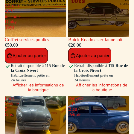
-
Citroen
2CV
incendie
Dinky
Toys
Coffret services publics
Buick Roadmaster Jaune toit
voitures: Peugeot Fourgon
€50,00
Vert
€20,00
Postal - Citroen 2CV incendie
Ajouter au panier
Ajouter au panier
Dinky Toys
Retrait disponible à
115 Rue de
Retrait disponible à
115 Rue de
la Croix Nivert
la Croix Nivert
Habituellement prête en
Habituellement prête en
24 heures
24 heures
Afficher les informations de
Afficher les informations de
la boutique
la boutique
Ford
Peugeot
Vedette
203
54
Bleu
Gris
Pétrole