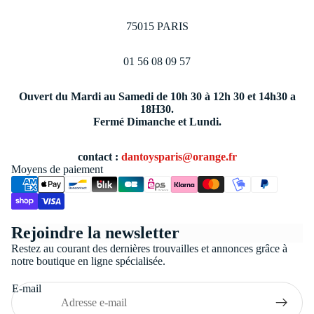
75015 PARIS
01 56 08 09 57
Ouvert du Mardi au Samedi de 10h 30 à 12h 30 et 14h30 a
18H30.
Fermé Dimanche et Lundi.
contact :
dantoysparis@orange.fr
Moyens de paiement
Politique de confidentialité
Rejoindre la newsletter
Conditions générales de vente
Restez au courant des dernières trouvailles et annonces grâce à
Coordonnées
notre boutique en ligne spécialisée.
Politique de remboursement
E-mail
Politique d’expédition
Mentions légales