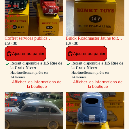
-
Citroen
2CV
incendie
Dinky
Toys
Coffret services publics
Buick Roadmaster Jaune toit
voitures: Peugeot Fourgon
€50,00
Vert
€20,00
Postal - Citroen 2CV incendie
Ajouter au panier
Ajouter au panier
Dinky Toys
Retrait disponible à
115 Rue de
Retrait disponible à
115 Rue de
la Croix Nivert
la Croix Nivert
Habituellement prête en
Habituellement prête en
24 heures
24 heures
Afficher les informations de
Afficher les informations de
la boutique
la boutique
Ford
Peugeot
Vedette
203
54
Bleu
Gris
Pétrole