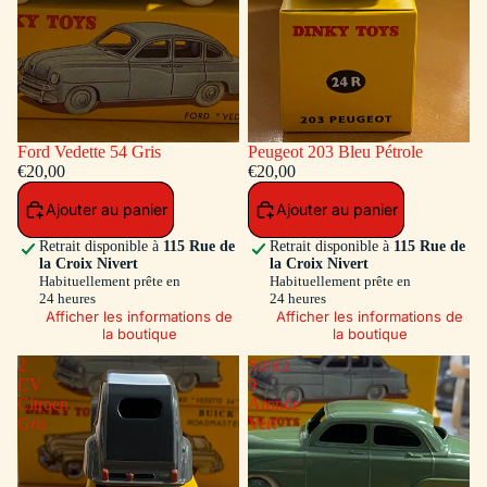
Ford Vedette 54 Gris
Peugeot 203 Bleu Pétrole
€20,00
€20,00
Ajouter au panier
Ajouter au panier
Retrait disponible à
115 Rue de
Retrait disponible à
115 Rue de
la Croix Nivert
la Croix Nivert
Habituellement prête en
Habituellement prête en
24 heures
24 heures
Afficher les informations de
Afficher les informations de
la boutique
la boutique
2
Simca
CV
9
Citroen
Aronde
Gris
Vert