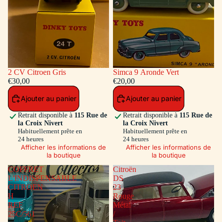
2 CV Citroen Gris
Simca 9 Aronde Vert
€30,00
€20,00
Ajouter au panier
Ajouter au panier
Retrait disponible à
115 Rue de
Retrait disponible à
115 Rue de
la Croix Nivert
la Croix Nivert
Habituellement prête en
Habituellement prête en
24 heures
24 heures
Afficher les informations de
Afficher les informations de
la boutique
la boutique
COFFRET
Citroën
L'INDISPENSABLE
DS
CITROEN
23
H
Rouge
REF
Métal
25C/561
/