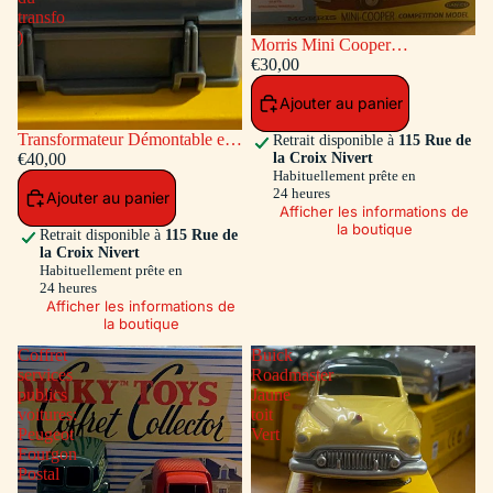
transfo
)
Morris Mini Cooper
Competition #7 Bleu / Toit et
€30,00
Capot Blanc
Ajouter au panier
Transformateur Démontable en
Retrait disponible à
115 Rue de
la Croix Nivert
matiére plastique Ref ADT-833
€40,00
Habituellement prête en
( Accessoires a l'intérieur du
24 heures
Ajouter au panier
transfo )
Afficher les informations de
la boutique
Retrait disponible à
115 Rue de
la Croix Nivert
Habituellement prête en
24 heures
Afficher les informations de
la boutique
Coffret
Buick
services
Roadmaster
publics
Jaune
voitures:
toit
Peugeot
Vert
Fourgon
Postal