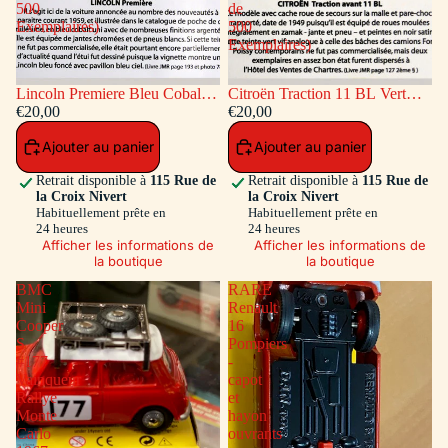
500
de
Exemplaires)
500
Exemplaires)
Lincoln Premiere Bleu Cobalt
Citroën Traction 11 BL Vert
(Série de 500 Exemplaires)
€20,00
(Série de 500 Exemplaires)
€20,00
Ajouter au panier
Ajouter au panier
Retrait disponible à
115 Rue de
Retrait disponible à
115 Rue de
la Croix Nivert
la Croix Nivert
Habituellement prête en
Habituellement prête en
24 heures
24 heures
Afficher les informations de
Afficher les informations de
la boutique
la boutique
BMC
RARE
Mini
Renault
Cooper
16
S
Pompiers
#177
-
Vainqueur
capot
Rallye
et
Monte
hayon
Carlo
ouvrants