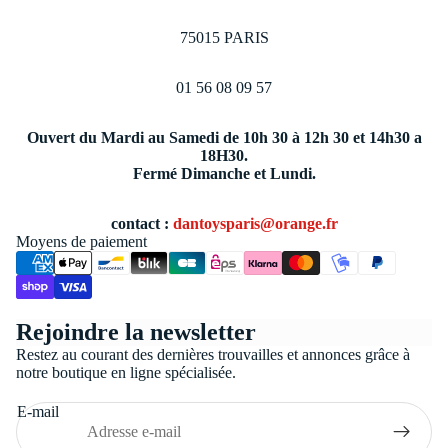
75015 PARIS
01 56 08 09 57
Ouvert du Mardi au Samedi de 10h 30 à 12h 30 et 14h30 a
18H30.
Fermé Dimanche et Lundi.
contact :
dantoysparis@orange.fr
Moyens de paiement
Politique de confidentialité
Rejoindre la newsletter
Conditions générales de vente
Restez au courant des dernières trouvailles et annonces grâce à
Coordonnées
notre boutique en ligne spécialisée.
Politique de remboursement
E-mail
Politique d’expédition
Mentions légales