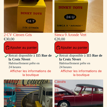
2 CV Citroen Gris
Simca 9 Aronde Vert
€30,00
€20,00
Ajouter au panier
Ajouter au panier
Retrait disponible à
115 Rue de
Retrait disponible à
115 Rue de
la Croix Nivert
la Croix Nivert
Habituellement prête en
Habituellement prête en
24 heures
24 heures
Afficher les informations de
Afficher les informations de
la boutique
la boutique
COFFRET
Citroën
L'INDISPENSABLE
DS
CITROEN
23
H
Rouge
REF
Métal
25C/561
/