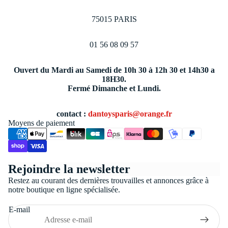
75015 PARIS
01 56 08 09 57
Ouvert du Mardi au Samedi de 10h 30 à 12h 30 et 14h30 a
18H30.
Fermé Dimanche et Lundi.
contact :
dantoysparis@orange.fr
Moyens de paiement
Politique de confidentialité
Rejoindre la newsletter
Conditions générales de vente
Restez au courant des dernières trouvailles et annonces grâce à
Coordonnées
notre boutique en ligne spécialisée.
Politique de remboursement
E-mail
Politique d’expédition
Mentions légales