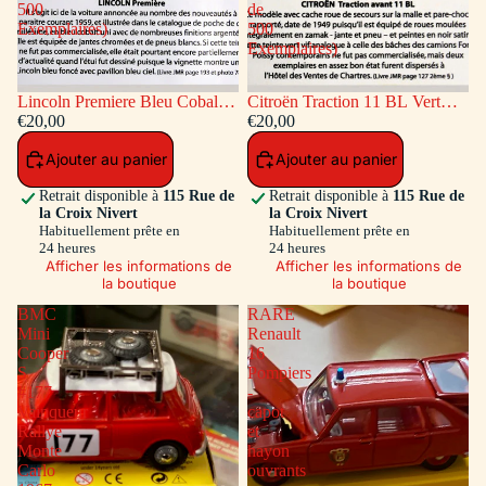
500
de
Exemplaires)
500
Exemplaires)
Lincoln Premiere Bleu Cobalt
Citroën Traction 11 BL Vert
(Série de 500 Exemplaires)
€20,00
(Série de 500 Exemplaires)
€20,00
Ajouter au panier
Ajouter au panier
Retrait disponible à
115 Rue de
Retrait disponible à
115 Rue de
la Croix Nivert
la Croix Nivert
Habituellement prête en
Habituellement prête en
24 heures
24 heures
Afficher les informations de
Afficher les informations de
la boutique
la boutique
BMC
RARE
Mini
Renault
Cooper
16
S
Pompiers
#177
-
Vainqueur
capot
Rallye
et
Monte
hayon
Carlo
ouvrants