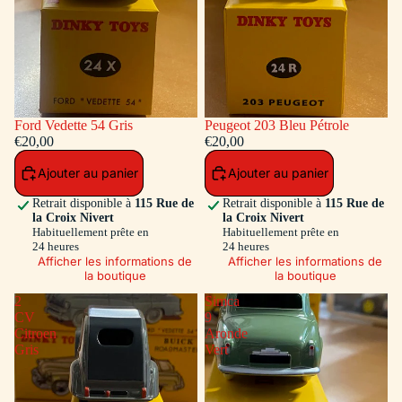
Ford Vedette 54 Gris
Peugeot 203 Bleu Pétrole
€20,00
€20,00
Ajouter au panier
Ajouter au panier
Retrait disponible à
115 Rue de
Retrait disponible à
115 Rue de
la Croix Nivert
la Croix Nivert
Habituellement prête en
Habituellement prête en
24 heures
24 heures
Afficher les informations de
Afficher les informations de
la boutique
la boutique
2
Simca
CV
9
Citroen
Aronde
Gris
Vert