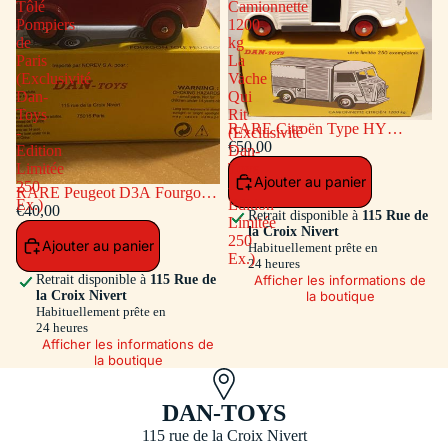
Tôlé
Camionnette
Pompiers
1200
de
kg
Paris
La
(Exclusivité
Vache
Dan-
Qui
Toys
Rit
RARE Citroën Type HY
-
(Exclusivité
Camionnette 1200 kg La Vache
€50,00
Edition
Dan-
Qui Rit (Exclusivité Dan-Toys -
Limitée
Toys
Ajouter au panier
Edition Limitée 250 Ex.)
250
-
RARE Peugeot D3A Fourgon
Ex.)
Edition
Tôlé Pompiers de Paris
€40,00
Retrait disponible à
115 Rue de
Limitée
(Exclusivité Dan-Toys - Edition
la Croix Nivert
250
Ajouter au panier
Limitée 250 Ex.)
Habituellement prête en
Ex.)
24 heures
Afficher les informations de
Retrait disponible à
115 Rue de
la boutique
la Croix Nivert
Habituellement prête en
24 heures
Afficher les informations de
la boutique
DAN-TOYS
115 rue de la Croix Nivert