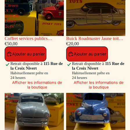
-
Citroen
2CV
incendie
Dinky
Toys
Coffret services publics
Buick Roadmaster Jaune toit
voitures: Peugeot Fourgon
€50,00
Vert
€20,00
Postal - Citroen 2CV incendie
Ajouter au panier
Ajouter au panier
Dinky Toys
Retrait disponible à
115 Rue de
Retrait disponible à
115 Rue de
la Croix Nivert
la Croix Nivert
Habituellement prête en
Habituellement prête en
24 heures
24 heures
Afficher les informations de
Afficher les informations de
la boutique
la boutique
Ford
Peugeot
Vedette
203
54
Bleu
Gris
Pétrole