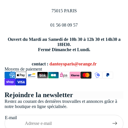
75015 PARIS
01 56 08 09 57
Ouvert du Mardi au Samedi de 10h 30 à 12h 30 et 14h30 a
18H30.
Fermé Dimanche et Lundi.
contact :
dantoysparis@orange.fr
Moyens de paiement
Politique de confidentialité
Rejoindre la newsletter
Conditions générales de vente
Restez au courant des dernières trouvailles et annonces grâce à
Coordonnées
notre boutique en ligne spécialisée.
Politique de remboursement
E-mail
Politique d’expédition
Mentions légales