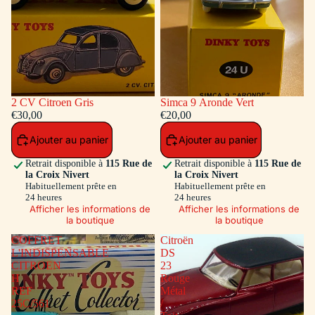
2 CV Citroen Gris
Simca 9 Aronde Vert
€30,00
€20,00
Ajouter au panier
Ajouter au panier
Retrait disponible à
115 Rue de
Retrait disponible à
115 Rue de
la Croix Nivert
la Croix Nivert
Habituellement prête en
Habituellement prête en
24 heures
24 heures
Afficher les informations de
Afficher les informations de
la boutique
la boutique
COFFRET
Citroën
L'INDISPENSABLE
DS
CITROEN
23
H
Rouge
REF
Métal
25C/561
/