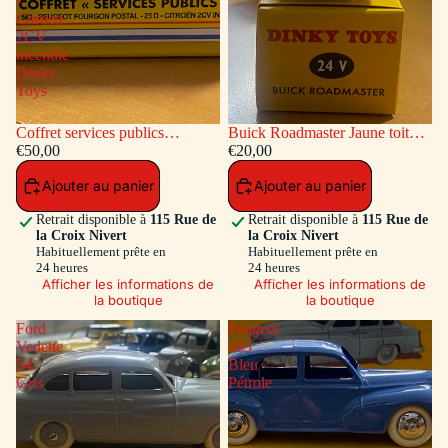
-
Citroen
2CV
incendie
Dinky
Toys
Coffret services publics
Buick Roadmaster Jaune toit
voitures: Peugeot Fourgon
€50,00
Vert
€20,00
Postal - Citroen 2CV incendie
Ajouter au panier
Ajouter au panier
Dinky Toys
Retrait disponible à
115 Rue de
Retrait disponible à
115 Rue de
la Croix Nivert
la Croix Nivert
Habituellement prête en
Habituellement prête en
24 heures
24 heures
Afficher les informations de
Afficher les informations de
la boutique
la boutique
Ford
Peugeot
Vedette
203
54
Bleu
Gris
Pétrole