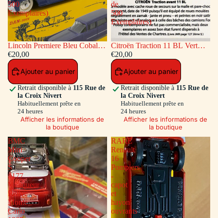
500
de
Exemplaires)
500
Exemplaires)
Lincoln Premiere Bleu Cobalt
Citroën Traction 11 BL Vert
(Série de 500 Exemplaires)
€20,00
(Série de 500 Exemplaires)
€20,00
Ajouter au panier
Ajouter au panier
Retrait disponible à
115 Rue de
Retrait disponible à
115 Rue de
la Croix Nivert
la Croix Nivert
Habituellement prête en
Habituellement prête en
24 heures
24 heures
Afficher les informations de
Afficher les informations de
la boutique
la boutique
BMC
RARE
Mini
Renault
Cooper
16
S
Pompiers
#177
-
Vainqueur
capot
Rallye
et
Monte
hayon
Carlo
ouvrants