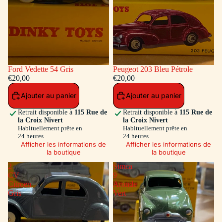
Ford Vedette 54 Gris
Peugeot 203 Bleu Pétrole
€20,00
€20,00
Ajouter au panier
Ajouter au panier
Retrait disponible à
115 Rue de
Retrait disponible à
115 Rue de
la Croix Nivert
la Croix Nivert
Habituellement prête en
Habituellement prête en
24 heures
24 heures
Afficher les informations de
Afficher les informations de
la boutique
la boutique
2
Simca
CV
9
Citroen
Aronde
Gris
Vert