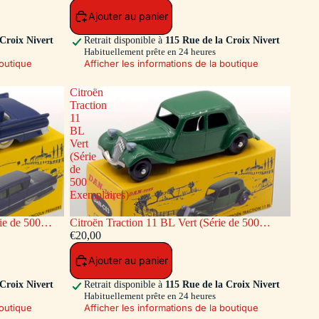
Ajouter au panier
 Croix Nivert
Retrait disponible à
115 Rue de la Croix Nivert
Habituellement prête en 24 heures
boutique
Afficher les informations de la boutique
Citroën
Traction
11
BL
Vert
(Série
de
500
Exemplaires)
ie de 500
Citroën Traction 11 BL Vert (Série de 500
Exemplaires)
€20,00
Ajouter au panier
 Croix Nivert
Retrait disponible à
115 Rue de la Croix Nivert
Habituellement prête en 24 heures
boutique
Afficher les informations de la boutique