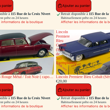
u panier
Ajouter au panier
onible à
115 Rue de la Croix Nivert
Retrait disponible à
115 Rue de la
nt prête en 24 heures
Habituellement prête en 24 heures
s informations de la boutique
Afficher les informations de la 
Lincoln
Premiere
Bleu
Cobalt
(Série
de
500
Exemplaires)
 Rouge Métal / Toit Noir ( capot
Lincoln Premiere Bleu Cobalt (Sér
re ouvrants)
Exemplaires)
€20,00
u panier
Ajouter au panier
onible à
115 Rue de la Croix Nivert
Retrait disponible à
115 Rue de la
nt prête en 24 heures
Habituellement prête en 24 heures
s informations de la boutique
Afficher les informations de la 