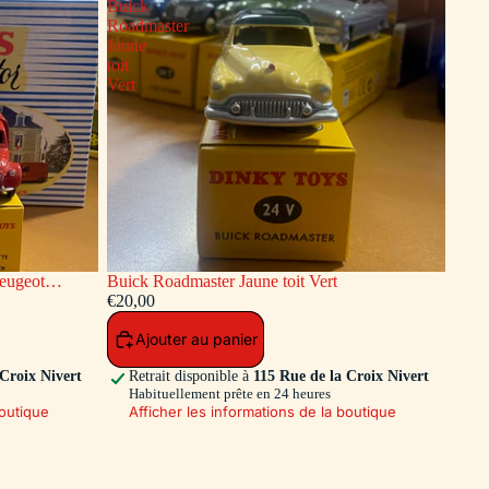
Buick
Roadmaster
Jaune
toit
Vert
Buick Roadmaster Jaune toit Vert
endie Dinky
€20,00
Ajouter au panier
 Croix Nivert
Retrait disponible à
115 Rue de la Croix Nivert
Habituellement prête en 24 heures
boutique
Afficher les informations de la boutique