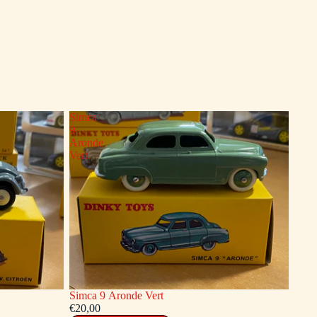
Simca
9
Aronde
Vert
Simca 9 Aronde Vert
€20,00