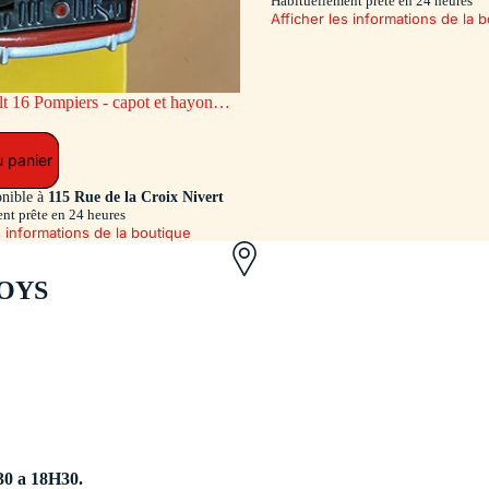
Habituellement prête en 24 heures
Afficher les informations de la 
ge AR coulissant (Exclusivité Dan-
u panier
onible à
115 Rue de la Croix Nivert
nt prête en 24 heures
s informations de la boutique
OYS
30 a 18H30.