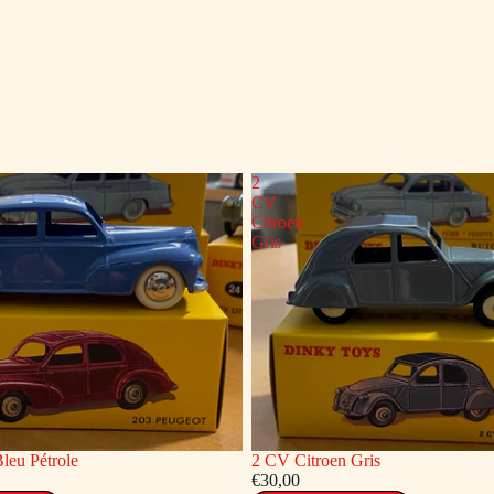
2
CV
Citroen
Gris
leu Pétrole
2 CV Citroen Gris
€30,00