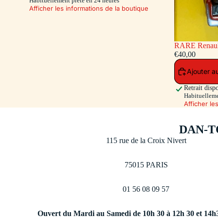
Habituellement prête en 24 heures
Afficher les informations de la boutique
RARE Renault 16 Pompiers - capot et hayon
ouvrants - siè
€40,00
Toys 500 Ex.)
Ajouter a
Retrait disp
Habituelleme
Afficher le
DAN-T
115 rue de la Croix Nivert
75015 PARIS
01 56 08 09 57
Ouvert du Mardi au Samedi de 10h 30 à 12h 30 et 14h