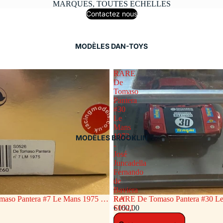
MARQUES, TOUTES ECHELLES
Contactez nous
MODÈLES DAN-TOYS
RARE
De
Tomaso
Pantera
#30
Le
Mans
1972
MODÈLES BROOKLIN
-
José
Juncadella
Fernando
de
Baviera
so Pantera #7 Le Mans 1975 -
RARE De Tomaso Pantera #30 Le
Ref
ietro Polese « Willer »Ref S0526
€100,00
José Juncadella Fernando d
S0521