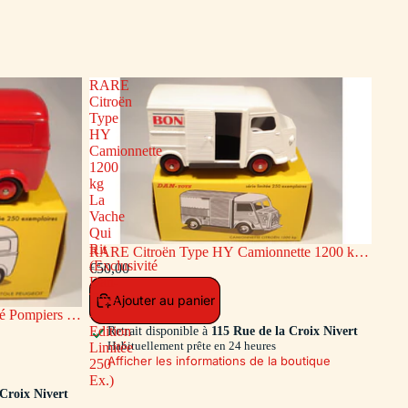
RARE
Citroën
Type
HY
Camionnette
1200
kg
La
Vache
Qui
Rit
RARE Citroën Type HY Camionnette 1200 kg
(Exclusivité
La Vache Qui Rit (Exclusivité Dan-Toys -
€50,00
Dan-
Edition Limitée 250 Ex.)
Toys
Ajouter au panier
 Pompiers de
-
ion Limitée
Edition
Retrait disponible à
115 Rue de la Croix Nivert
Habituellement prête en 24 heures
Limitée
Afficher les informations de la boutique
250
Ex.)
 Croix Nivert