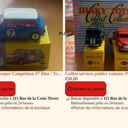
Coffret
services
publics
voitures:
Peugeot
Fourgon
Postal
PLUS
-
Citroen
2CV
incendie
Dinky
Toys
ooper Competition #7 Bleu / Toit
Coffret services publics voitures: Peugeot
c
Fourgon Postal - Citroen 2CV inc
€50,00
Toys
u panier
Ajouter au panier
onible à
115 Rue de la Croix Nivert
Retrait disponible à
115 Rue de la
nt prête en 24 heures
Habituellement prête en 24 heures
s informations de la boutique
Afficher les informations de la 