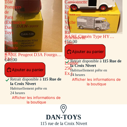
Tôlé
Camionnette
Pompiers
1200
de
kg
Paris
La
(Exclusivité
Vache
Dan-
Qui
Toys
Rit
RARE Citroën Type HY
-
(Exclusivité
Camionnette 1200 kg La Vache
€50,00
Edition
Dan-
Qui Rit (Exclusivité Dan-Toys -
Limitée
Toys
Ajouter au panier
Edition Limitée 250 Ex.)
250
-
RARE Peugeot D3A Fourgon
Ex.)
Edition
Tôlé Pompiers de Paris
€40,00
Retrait disponible à
115 Rue de
Limitée
(Exclusivité Dan-Toys - Edition
la Croix Nivert
250
Ajouter au panier
Limitée 250 Ex.)
Habituellement prête en
Ex.)
24 heures
Afficher les informations de
Retrait disponible à
115 Rue de
la boutique
la Croix Nivert
Habituellement prête en
24 heures
Afficher les informations de
la boutique
DAN-TOYS
115 rue de la Croix Nivert