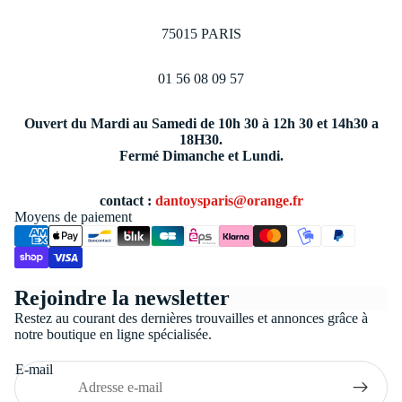
75015 PARIS
01 56 08 09 57
Ouvert du Mardi au Samedi de 10h 30 à 12h 30 et 14h30 a
18H30.
Fermé Dimanche et Lundi.
contact :
dantoysparis@orange.fr
Moyens de paiement
Politique de confidentialité
Rejoindre la newsletter
Conditions générales de vente
Restez au courant des dernières trouvailles et annonces grâce à
Coordonnées
notre boutique en ligne spécialisée.
Politique de remboursement
E-mail
Politique d’expédition
Mentions légales