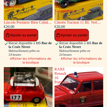
500
de
Exemplaires)
500
Exemplaires)
Lincoln Premiere Bleu Cobalt
Citroën Traction 11 BL Vert
(Série de 500 Exemplaires)
€20,00
(Série de 500 Exemplaires)
€20,00
Ajouter au panier
Ajouter au panier
Retrait disponible à
115 Rue de
Retrait disponible à
115 Rue de
la Croix Nivert
la Croix Nivert
Habituellement prête en
Habituellement prête en
24 heures
24 heures
Afficher les informations de
Afficher les informations de
la boutique
la boutique
BMC
RARE
Mini
Renault
Cooper
16
S
Pompiers
#177
-
Vainqueur
capot
Rallye
et
Monte
hayon
Carlo
ouvrants