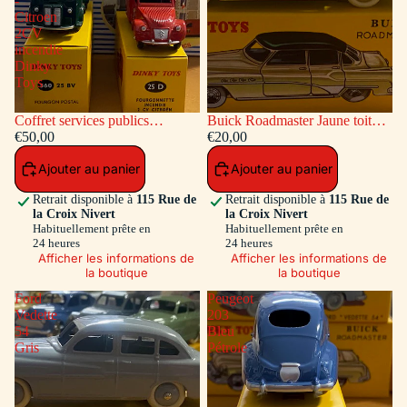
-
Citroen
2CV
incendie
Dinky
Toys
Coffret services publics
Buick Roadmaster Jaune toit
voitures: Peugeot Fourgon
€50,00
Vert
€20,00
Postal - Citroen 2CV incendie
Ajouter au panier
Ajouter au panier
Dinky Toys
Retrait disponible à
115 Rue de
Retrait disponible à
115 Rue de
la Croix Nivert
la Croix Nivert
Habituellement prête en
Habituellement prête en
24 heures
24 heures
Afficher les informations de
Afficher les informations de
la boutique
la boutique
Ford
Peugeot
Vedette
203
54
Bleu
Gris
Pétrole