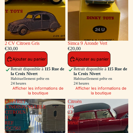
2 CV Citroen Gris
Simca 9 Aronde Vert
€30,00
€20,00
Ajouter au panier
Ajouter au panier
Retrait disponible à
115 Rue de
Retrait disponible à
115 Rue de
la Croix Nivert
la Croix Nivert
Habituellement prête en
Habituellement prête en
24 heures
24 heures
Afficher les informations de
Afficher les informations de
la boutique
la boutique
COFFRET
Citroën
L'INDISPENSABLE
DS
CITROEN
23
H
Rouge
REF
Métal
25C/561
/