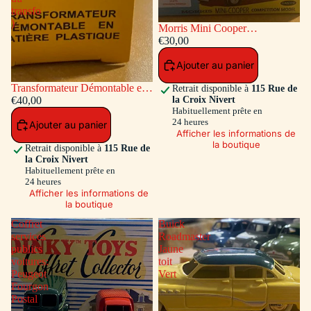
transfo
)
Morris Mini Cooper
Competition #7 Bleu / Toit et
€30,00
Capot Blanc
Ajouter au panier
Transformateur Démontable en
Retrait disponible à
115 Rue de
la Croix Nivert
matiére plastique Ref ADT-833
€40,00
Habituellement prête en
( Accessoires a l'intérieur du
24 heures
Ajouter au panier
transfo )
Afficher les informations de
la boutique
Retrait disponible à
115 Rue de
la Croix Nivert
Habituellement prête en
24 heures
Afficher les informations de
la boutique
Coffret
Buick
services
Roadmaster
publics
Jaune
voitures:
toit
Peugeot
Vert
Fourgon
Postal