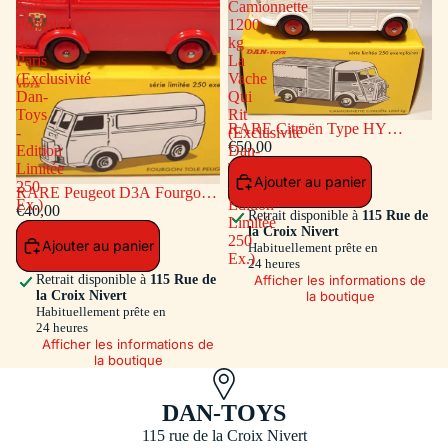
Tôlé
Camionnette
Pompiers
1200
de
kg
Paris
La
(Exclusivité
Vache
Dan-
Qui
Toys
Rit
RARE Citroën Type HY
-
(Exclusivité
Camionnette 1200 kg La Vache
€50,00
Edition
Dan-
Qui Rit (Exclusivité Dan-Toys -
Limitée
Toys
Ajouter au panier
Edition Limitée 250 Ex.)
250
-
RARE Peugeot D3A Fourgon
Ex.)
Edition
Tôlé Pompiers de Paris
€40,00
Retrait disponible à
115 Rue de
Limitée
(Exclusivité Dan-Toys - Edition
la Croix Nivert
250
Ajouter au panier
Limitée 250 Ex.)
Habituellement prête en
Ex.)
24 heures
Afficher les informations de
Retrait disponible à
115 Rue de
la boutique
la Croix Nivert
Habituellement prête en
24 heures
Afficher les informations de
la boutique
DAN-TOYS
115 rue de la Croix Nivert