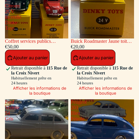
-
Citroen
2CV
incendie
Dinky
Toys
Coffret services publics
Buick Roadmaster Jaune toit
voitures: Peugeot Fourgon
€50,00
Vert
€20,00
Postal - Citroen 2CV incendie
Ajouter au panier
Ajouter au panier
Dinky Toys
Retrait disponible à
115 Rue de
Retrait disponible à
115 Rue de
la Croix Nivert
la Croix Nivert
Habituellement prête en
Habituellement prête en
24 heures
24 heures
Afficher les informations de
Afficher les informations de
la boutique
la boutique
Ford
Peugeot
Vedette
203
54
Bleu
Gris
Pétrole