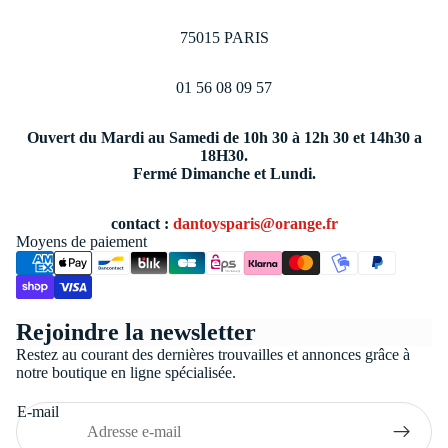
75015 PARIS
01 56 08 09 57
Ouvert du Mardi au Samedi de 10h 30 à 12h 30 et 14h30 a
18H30.
Fermé Dimanche et Lundi.
contact :
dantoysparis@orange.fr
Moyens de paiement
Politique de confidentialité
Rejoindre la newsletter
Conditions générales de vente
Restez au courant des dernières trouvailles et annonces grâce à
Coordonnées
notre boutique en ligne spécialisée.
Politique de remboursement
E-mail
Politique d’expédition
Mentions légales