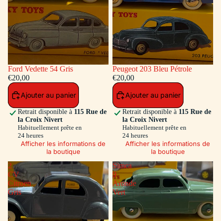
Ford Vedette 54 Gris
Peugeot 203 Bleu Pétrole
€20,00
€20,00
Ajouter au panier
Ajouter au panier
Retrait disponible à
115 Rue de
Retrait disponible à
115 Rue de
la Croix Nivert
la Croix Nivert
Habituellement prête en
Habituellement prête en
24 heures
24 heures
Afficher les informations de
Afficher les informations de
la boutique
la boutique
2
Simca
CV
9
Citroen
Aronde
Gris
Vert