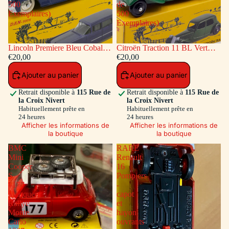
500
de
Exemplaires)
500
Exemplaires)
Lincoln Premiere Bleu Cobalt
Citroën Traction 11 BL Vert
(Série de 500 Exemplaires)
€20,00
(Série de 500 Exemplaires)
€20,00
Ajouter au panier
Ajouter au panier
Retrait disponible à
115 Rue de
Retrait disponible à
115 Rue de
la Croix Nivert
la Croix Nivert
Habituellement prête en
Habituellement prête en
24 heures
24 heures
Afficher les informations de
Afficher les informations de
la boutique
la boutique
BMC
RARE
Mini
Renault
Cooper
16
S
Pompiers
#177
-
Vainqueur
capot
Rallye
et
Monte
hayon
Carlo
ouvrants