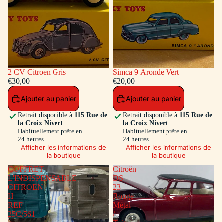
2 CV Citroen Gris
Simca 9 Aronde Vert
€30,00
€20,00
Ajouter au panier
Ajouter au panier
Retrait disponible à
115 Rue de
Retrait disponible à
115 Rue de
la Croix Nivert
la Croix Nivert
Habituellement prête en
Habituellement prête en
24 heures
24 heures
Afficher les informations de
Afficher les informations de
la boutique
la boutique
COFFRET
Citroën
L'INDISPENSABLE
DS
CITROEN
23
H
Rouge
REF
Métal
25C/561
/