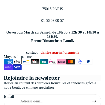
75015 PARIS
01 56 08 09 57
Ouvert du Mardi au Samedi de 10h 30 à 12h 30 et 14h30 a
18H30.
Fermé Dimanche et Lundi.
contact :
dantoysparis@orange.fr
Moyens de paiement
Politique de confidentialité
Rejoindre la newsletter
Conditions générales de vente
Restez au courant des dernières trouvailles et annonces grâce à
Coordonnées
notre boutique en ligne spécialisée.
Politique de remboursement
E-mail
Politique d’expédition
Mentions légales