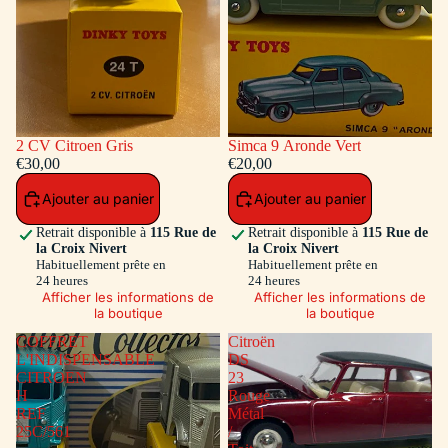
2 CV Citroen Gris
Simca 9 Aronde Vert
€30,00
€20,00
Ajouter au panier
Ajouter au panier
Retrait disponible à
115 Rue de
Retrait disponible à
115 Rue de
la Croix Nivert
la Croix Nivert
Habituellement prête en
Habituellement prête en
24 heures
24 heures
Afficher les informations de
Afficher les informations de
la boutique
la boutique
COFFRET
Citroën
L'INDISPENSABLE
DS
CITROEN
23
H
Rouge
REF
Métal
25C/561
/