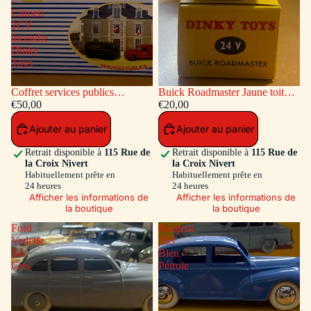
-
Citroen
2CV
incendie
Dinky
Toys
Coffret services publics
Buick Roadmaster Jaune toit
voitures: Peugeot Fourgon
€50,00
Vert
€20,00
Postal - Citroen 2CV incendie
Ajouter au panier
Ajouter au panier
Dinky Toys
Retrait disponible à
115 Rue de
Retrait disponible à
115 Rue de
la Croix Nivert
la Croix Nivert
Habituellement prête en
Habituellement prête en
24 heures
24 heures
Afficher les informations de
Afficher les informations de
la boutique
la boutique
Ford
Peugeot
Vedette
203
54
Bleu
Gris
Pétrole