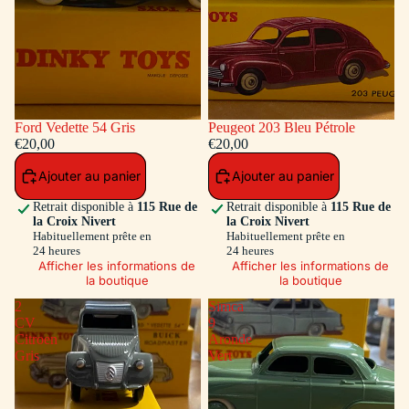
Ford Vedette 54 Gris
Peugeot 203 Bleu Pétrole
€20,00
€20,00
Ajouter au panier
Ajouter au panier
Retrait disponible à
115 Rue de
Retrait disponible à
115 Rue de
la Croix Nivert
la Croix Nivert
Habituellement prête en
Habituellement prête en
24 heures
24 heures
Afficher les informations de
Afficher les informations de
la boutique
la boutique
2
Simca
CV
9
Citroen
Aronde
Gris
Vert