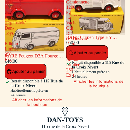
Tôlé
Camionnette
Pompiers
1200
de
kg
Paris
La
(Exclusivité
Vache
Dan-
Qui
Toys
Rit
RARE Citroën Type HY
-
(Exclusivité
Camionnette 1200 kg La Vache
€50,00
Edition
Dan-
Qui Rit (Exclusivité Dan-Toys -
Limitée
Toys
Ajouter au panier
Edition Limitée 250 Ex.)
250
-
RARE Peugeot D3A Fourgon
Ex.)
Edition
Tôlé Pompiers de Paris
€40,00
Retrait disponible à
115 Rue de
Limitée
(Exclusivité Dan-Toys - Edition
la Croix Nivert
250
Ajouter au panier
Limitée 250 Ex.)
Habituellement prête en
Ex.)
24 heures
Afficher les informations de
Retrait disponible à
115 Rue de
la boutique
la Croix Nivert
Habituellement prête en
24 heures
Afficher les informations de
la boutique
DAN-TOYS
115 rue de la Croix Nivert