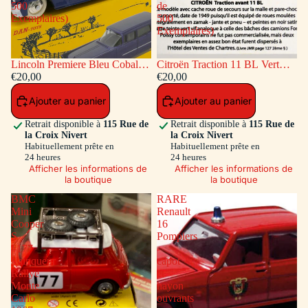
500
de
Exemplaires)
500
Exemplaires)
Lincoln Premiere Bleu Cobalt
Citroën Traction 11 BL Vert
(Série de 500 Exemplaires)
€20,00
(Série de 500 Exemplaires)
€20,00
Ajouter au panier
Ajouter au panier
Retrait disponible à
115 Rue de
Retrait disponible à
115 Rue de
la Croix Nivert
la Croix Nivert
Habituellement prête en
Habituellement prête en
24 heures
24 heures
Afficher les informations de
Afficher les informations de
la boutique
la boutique
BMC
RARE
Mini
Renault
Cooper
16
S
Pompiers
#177
-
Vainqueur
capot
Rallye
et
Monte
hayon
Carlo
ouvrants