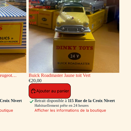
Buick
Roadmaster
Jaune
toit
Vert
Buick Roadmaster Jaune toit Vert
endie Dinky
€20,00
Ajouter au panier
 Croix Nivert
Retrait disponible à
115 Rue de la Croix Nivert
Habituellement prête en 24 heures
boutique
Afficher les informations de la boutique