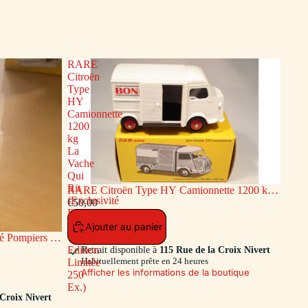
RARE
Citroën
Type
HY
Camionnette
1200
kg
La
Vache
Qui
Rit
RARE Citroën Type HY Camionnette 1200 kg
(Exclusivité
La Vache Qui Rit (Exclusivité Dan-Toys -
€50,00
Dan-
Edition Limitée 250 Ex.)
Toys
Ajouter au panier
 Pompiers de
-
ion Limitée
Edition
Retrait disponible à
115 Rue de la Croix Nivert
Habituellement prête en 24 heures
Limitée
Afficher les informations de la boutique
250
Ex.)
 Croix Nivert