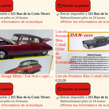
u panier
Ajouter au panier
onible à
115 Rue de la Croix Nivert
Retrait disponible à
115 Rue de la
nt prête en 24 heures
Habituellement prête en 24 heures
s informations de la boutique
Afficher les informations de la 
Lincoln
Premiere
Bleu
Cobalt
(Série
de
500
Exemplaires)
 Rouge Métal / Toit Noir ( capot
Lincoln Premiere Bleu Cobalt (Sér
re ouvrants)
Exemplaires)
€20,00
u panier
Ajouter au panier
onible à
115 Rue de la Croix Nivert
Retrait disponible à
115 Rue de la
nt prête en 24 heures
Habituellement prête en 24 heures
s informations de la boutique
Afficher les informations de la 