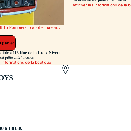
Habituellement prête en 24 heures
Afficher les informations de la 
ge AR coulissant (Exclusivité Dan-
u panier
onible à
115 Rue de la Croix Nivert
nt prête en 24 heures
s informations de la boutique
OYS
30 a 18H30.