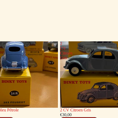
2
CV
Citroen
Gris
leu Pétrole
2 CV Citroen Gris
€30,00