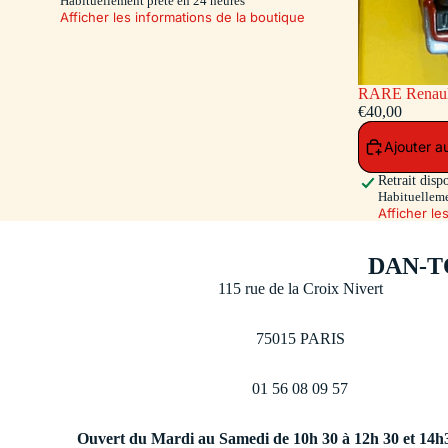
Habituellement prête en 24 heures
Afficher les informations de la boutique
RARE Renault 16 Pompiers - capot et hayon
ouvrants - siè
€40,00
Toys 500 Ex.)
Ajouter a
Retrait disp
Habituelleme
Afficher le
DAN-T
115 rue de la Croix Nivert
75015 PARIS
01 56 08 09 57
Ouvert du Mardi au Samedi de 10h 30 à 12h 30 et 14h