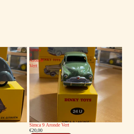
Simca
9
Aronde
Vert
Simca 9 Aronde Vert
€20,00