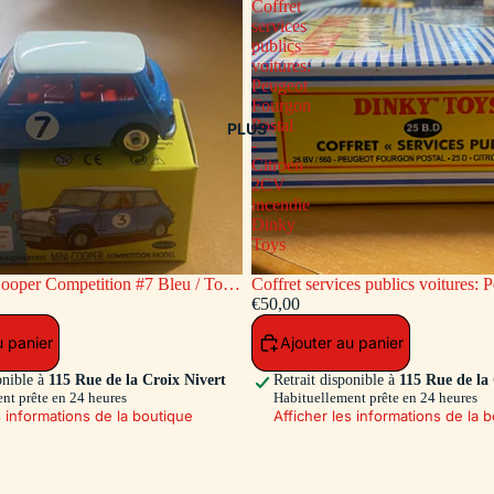
Coffret
services
publics
voitures:
Peugeot
Fourgon
Postal
PLUS
-
Citroen
2CV
incendie
Dinky
Toys
ooper Competition #7 Bleu / Toit
Coffret services publics voitures: Peugeot
c
Fourgon Postal - Citroen 2CV inc
€50,00
Toys
u panier
Ajouter au panier
onible à
115 Rue de la Croix Nivert
Retrait disponible à
115 Rue de la
nt prête en 24 heures
Habituellement prête en 24 heures
s informations de la boutique
Afficher les informations de la 