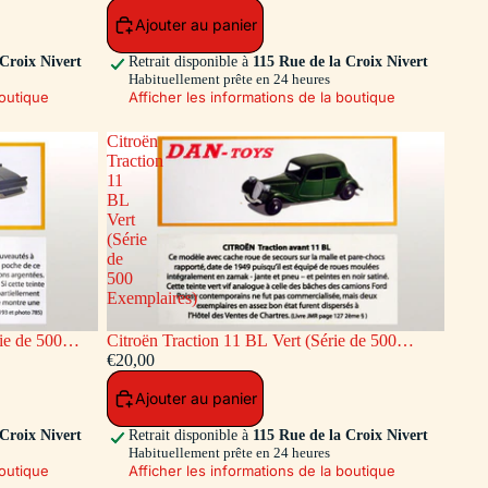
Ajouter au panier
 Croix Nivert
Retrait disponible à
115 Rue de la Croix Nivert
Habituellement prête en 24 heures
boutique
Afficher les informations de la boutique
Citroën
Traction
11
BL
Vert
(Série
de
500
Exemplaires)
ie de 500
Citroën Traction 11 BL Vert (Série de 500
Exemplaires)
€20,00
Ajouter au panier
 Croix Nivert
Retrait disponible à
115 Rue de la Croix Nivert
Habituellement prête en 24 heures
boutique
Afficher les informations de la boutique