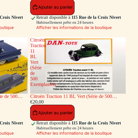
Ajouter au panier
 Croix Nivert
Retrait disponible à
115 Rue de la Croix Nivert
Habituellement prête en 24 heures
boutique
Afficher les informations de la boutique
Citroën
Traction
11
BL
Vert
(Série
de
500
Exemplaires)
ie de 500
Citroën Traction 11 BL Vert (Série de 500
Exemplaires)
€20,00
Ajouter au panier
 Croix Nivert
Retrait disponible à
115 Rue de la Croix Nivert
Habituellement prête en 24 heures
boutique
Afficher les informations de la boutique