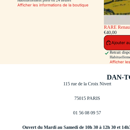
Habituellement prête en 24 heures
Afficher les informations de la boutique
RARE Renault 16 Pompiers - capot et hayon
ouvrants - siè
€40,00
Toys 500 Ex.)
Ajouter a
Retrait disp
Habituelleme
Afficher le
DAN-T
115 rue de la Croix Nivert
75015 PARIS
01 56 08 09 57
Ouvert du Mardi au Samedi de 10h 30 à 12h 30 et 14h