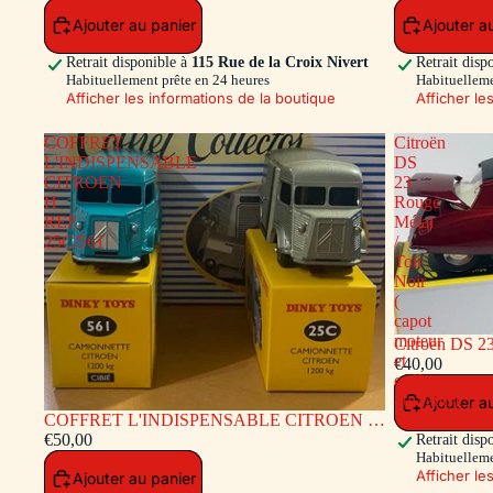
Ajouter au panier
Ajouter a
Retrait disponible à
115 Rue de la Croix Nivert
Retrait disp
Habituellement prête en 24 heures
Habituelleme
Afficher les informations de la boutique
Afficher le
COFFRET
Citroën
L'INDISPENSABLE
DS
CITROEN
23
H
Rouge
REF
Métal
25C/561
/
Toit
Noir
(
capot
moteur
Citroën DS 23
et
moteur et coff
€40,00
coffre
ouvrants)
Ajouter a
COFFRET L'INDISPENSABLE CITROEN H
REF 25C/561
€50,00
Retrait disp
Habituelleme
Afficher le
Ajouter au panier