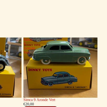
Simca
9
Aronde
Vert
Simca 9 Aronde Vert
€20,00