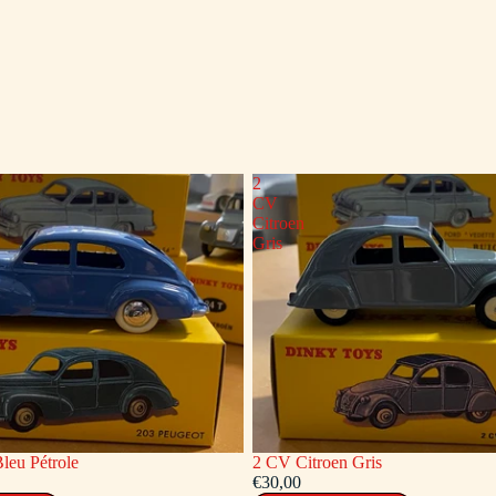
2
CV
Citroen
Gris
leu Pétrole
2 CV Citroen Gris
€30,00