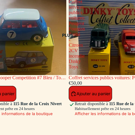
Coffret
services
publics
voitures:
Peugeot
Fourgon
Postal
PLUS
-
Citroen
2CV
incendie
Dinky
Toys
ooper Competition #7 Bleu / Toit
Coffret services publics voitures: Peugeot
c
Fourgon Postal - Citroen 2CV inc
€50,00
Toys
u panier
Ajouter au panier
onible à
115 Rue de la Croix Nivert
Retrait disponible à
115 Rue de la
nt prête en 24 heures
Habituellement prête en 24 heures
s informations de la boutique
Afficher les informations de la 