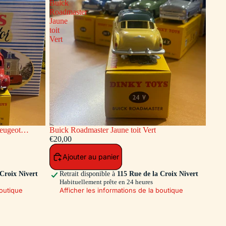
Buick
Roadmaster
Jaune
toit
Vert
Buick Roadmaster Jaune toit Vert
endie Dinky
€20,00
Ajouter au panier
 Croix Nivert
Retrait disponible à
115 Rue de la Croix Nivert
Habituellement prête en 24 heures
boutique
Afficher les informations de la boutique