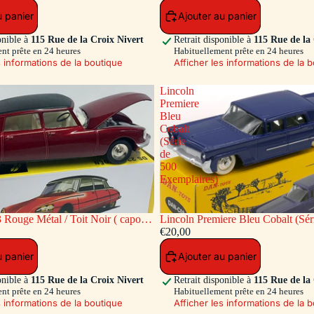
u panier
Ajouter au panier
onible à
115 Rue de la Croix Nivert
Retrait disponible à
115 Rue de la
nt prête en 24 heures
Habituellement prête en 24 heures
s informations de la boutique
Afficher les informations de la 
Lincoln
Premiere
Bleu
Cobalt
(Série
de
500
Exemplaires)
 Rouge Métal / Toit Noir ( capot
Lincoln Premiere Bleu Cobalt (Sér
re ouvrants)
Exemplaires)
€20,00
u panier
Ajouter au panier
onible à
115 Rue de la Croix Nivert
Retrait disponible à
115 Rue de la
nt prête en 24 heures
Habituellement prête en 24 heures
s informations de la boutique
Afficher les informations de la 