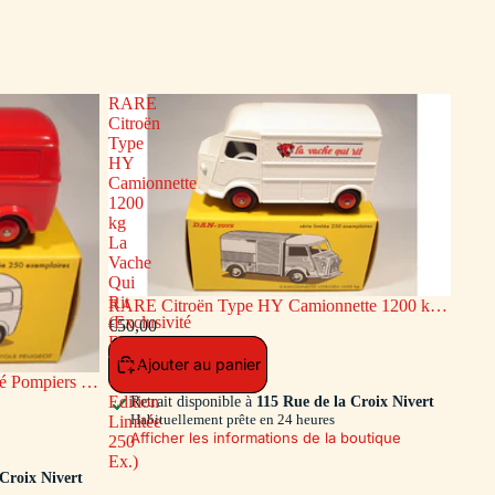
RARE
Citroën
Type
HY
Camionnette
1200
kg
La
Vache
Qui
Rit
RARE Citroën Type HY Camionnette 1200 kg
(Exclusivité
La Vache Qui Rit (Exclusivité Dan-Toys -
€50,00
Dan-
Edition Limitée 250 Ex.)
Toys
Ajouter au panier
 Pompiers de
-
ion Limitée
Edition
Retrait disponible à
115 Rue de la Croix Nivert
Habituellement prête en 24 heures
Limitée
Afficher les informations de la boutique
250
Ex.)
 Croix Nivert