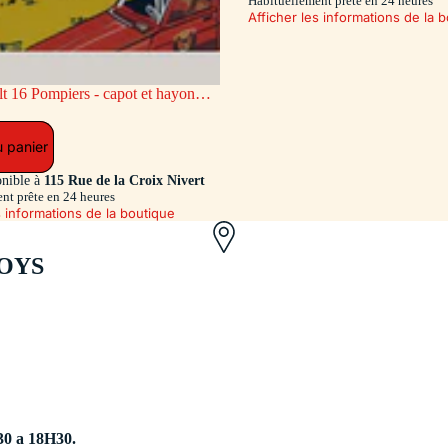
Habituellement prête en 24 heures
Afficher les informations de la 
ge AR coulissant (Exclusivité Dan-
u panier
onible à
115 Rue de la Croix Nivert
nt prête en 24 heures
s informations de la boutique
OYS
30 a 18H30.