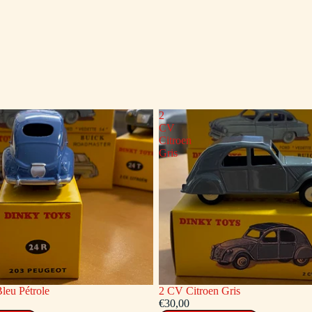
2
CV
Citroen
Gris
leu Pétrole
2 CV Citroen Gris
€30,00