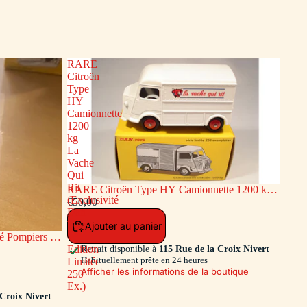
RARE
Citroën
Type
HY
Camionnette
1200
kg
La
Vache
Qui
Rit
RARE Citroën Type HY Camionnette 1200 kg
(Exclusivité
La Vache Qui Rit (Exclusivité Dan-Toys -
€50,00
Dan-
Edition Limitée 250 Ex.)
Toys
Ajouter au panier
 Pompiers de
-
ion Limitée
Edition
Retrait disponible à
115 Rue de la Croix Nivert
Habituellement prête en 24 heures
Limitée
Afficher les informations de la boutique
250
Ex.)
 Croix Nivert