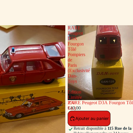
RARE
Peugeot
D3A
Fourgon
Tôlé
Pompiers
de
Paris
(Exclusivité
Dan-
Toys
-
Edition
Limitée
RARE Peugeot D3A Fourgon Tôlé
250
Paris (Exclusivité Dan-Toys - Edit
€40,00
Ex.)
250 Ex.)
Ajouter au panier
Retrait disponible à
115 Rue de la