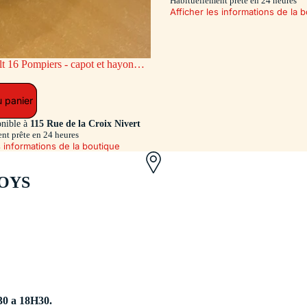
Habituellement prête en 24 heures
Afficher les informations de la 
ge AR coulissant (Exclusivité Dan-
u panier
onible à
115 Rue de la Croix Nivert
nt prête en 24 heures
s informations de la boutique
OYS
30 a 18H30.