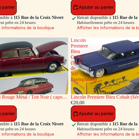
u panier
Ajouter au panier
onible à
115 Rue de la Croix Nivert
Retrait disponible à
115 Rue de la
nt prête en 24 heures
Habituellement prête en 24 heures
s informations de la boutique
Afficher les informations de la 
Lincoln
Premiere
Bleu
Cobalt
(Série
de
500
Exemplaires)
 Rouge Métal / Toit Noir ( capot
Lincoln Premiere Bleu Cobalt (Sér
re ouvrants)
Exemplaires)
€20,00
u panier
Ajouter au panier
onible à
115 Rue de la Croix Nivert
Retrait disponible à
115 Rue de la
nt prête en 24 heures
Habituellement prête en 24 heures
s informations de la boutique
Afficher les informations de la 