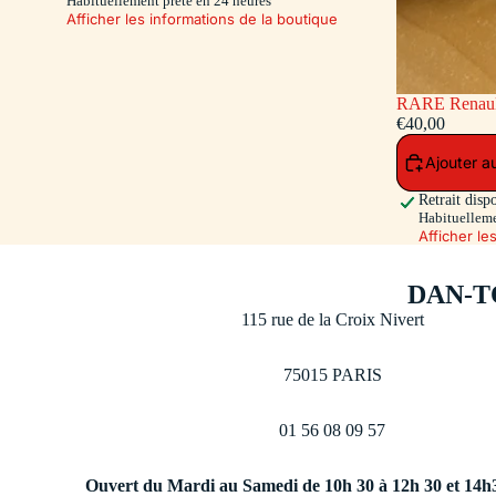
Habituellement prête en 24 heures
Afficher les informations de la boutique
RARE Renault 16 Pompiers - capot et hayon
ouvrants - siè
€40,00
Toys 500 Ex.)
Ajouter a
Retrait disp
Habituelleme
Afficher le
DAN-T
115 rue de la Croix Nivert
75015 PARIS
01 56 08 09 57
Ouvert du Mardi au Samedi de 10h 30 à 12h 30 et 14h