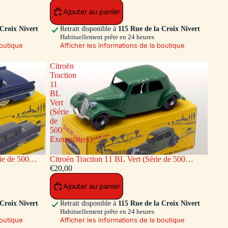
Ajouter au panier
 Croix Nivert
Retrait disponible à
115 Rue de la Croix Nivert
Habituellement prête en 24 heures
boutique
Afficher les informations de la boutique
Citroën
Traction
11
BL
Vert
(Série
de
500
Exemplaires)
ie de 500
Citroën Traction 11 BL Vert (Série de 500
Exemplaires)
€20,00
Ajouter au panier
 Croix Nivert
Retrait disponible à
115 Rue de la Croix Nivert
Habituellement prête en 24 heures
boutique
Afficher les informations de la boutique