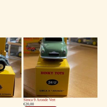
Simca
9
Aronde
Vert
Simca 9 Aronde Vert
€20,00