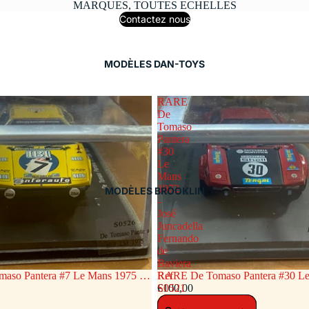
MARQUES, TOUTES ECHELLES
Contactez nous
MODÈLES DAN-TOYS
RARE
De
Tomaso
Pantera
#30
Le
Mans
1972
MODÈLES BROOKLIN
-
José
Juncadella
Fernando
de
Baviera
so Pantera #7 Le Mans 1975 -
RARE De Tomaso Pantera #30 Le
Ref
ietro Polese « Willer »Ref S0526
€100,00
José Juncadella Fernando d
S0521