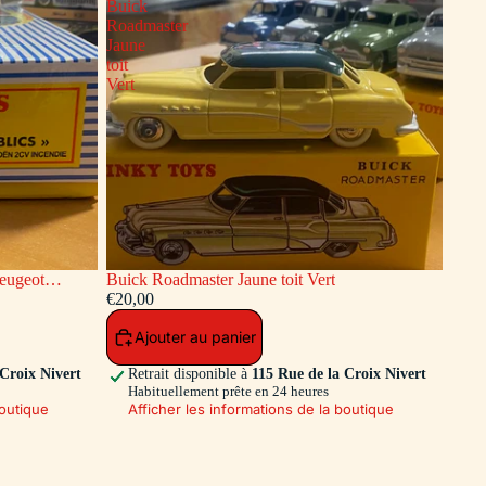
Buick
Roadmaster
Jaune
toit
Vert
Buick Roadmaster Jaune toit Vert
endie Dinky
€20,00
Ajouter au panier
 Croix Nivert
Retrait disponible à
115 Rue de la Croix Nivert
Habituellement prête en 24 heures
boutique
Afficher les informations de la boutique