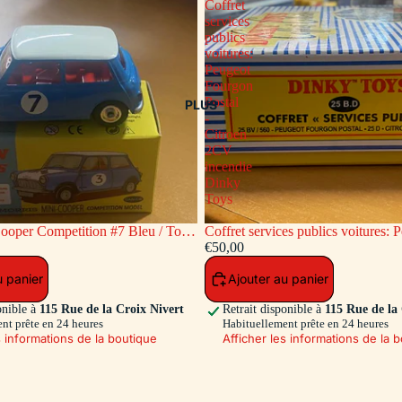
Coffret
services
publics
voitures:
Peugeot
Fourgon
Postal
PLUS
-
Citroen
2CV
incendie
Dinky
Toys
ooper Competition #7 Bleu / Toit
Coffret services publics voitures: Peugeot
c
Fourgon Postal - Citroen 2CV inc
€50,00
Toys
u panier
Ajouter au panier
onible à
115 Rue de la Croix Nivert
Retrait disponible à
115 Rue de la
nt prête en 24 heures
Habituellement prête en 24 heures
s informations de la boutique
Afficher les informations de la 