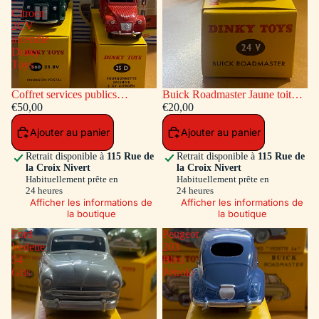
-
Citroen
2CV
incendie
Dinky
Toys
Coffret services publics
Buick Roadmaster Jaune toit
voitures: Peugeot Fourgon
€50,00
Vert
€20,00
Postal - Citroen 2CV incendie
Ajouter au panier
Ajouter au panier
Dinky Toys
Retrait disponible à
115 Rue de
Retrait disponible à
115 Rue de
la Croix Nivert
la Croix Nivert
Habituellement prête en
Habituellement prête en
24 heures
24 heures
Afficher les informations de
Afficher les informations de
la boutique
la boutique
Ford
Peugeot
Vedette
203
54
Bleu
Gris
Pétrole