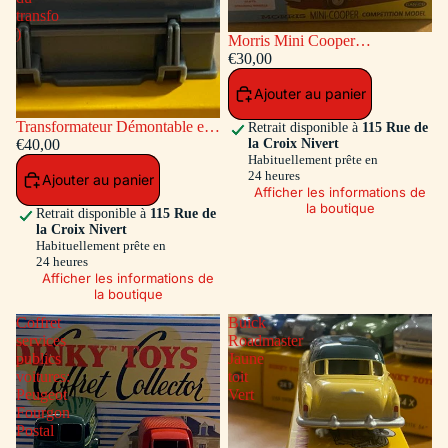
transfo
)
Morris Mini Cooper
Competition #7 Bleu / Toit et
€30,00
Capot Blanc
Ajouter au panier
Transformateur Démontable en
Retrait disponible à
115 Rue de
la Croix Nivert
matiére plastique Ref ADT-833
€40,00
Habituellement prête en
( Accessoires a l'intérieur du
24 heures
Ajouter au panier
transfo )
Afficher les informations de
la boutique
Retrait disponible à
115 Rue de
la Croix Nivert
Habituellement prête en
24 heures
Afficher les informations de
la boutique
Coffret
Buick
services
Roadmaster
publics
Jaune
voitures:
toit
Peugeot
Vert
Fourgon
Postal