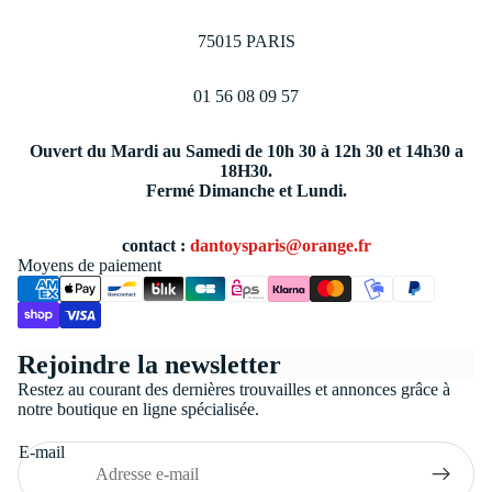
75015 PARIS
01 56 08 09 57
Ouvert du Mardi au Samedi de 10h 30 à 12h 30 et 14h30 a
18H30.
Fermé Dimanche et Lundi.
contact :
dantoysparis@orange.fr
Moyens de paiement
Politique de confidentialité
Rejoindre la newsletter
Conditions générales de vente
Restez au courant des dernières trouvailles et annonces grâce à
Coordonnées
notre boutique en ligne spécialisée.
Politique de remboursement
E-mail
Politique d’expédition
Mentions légales