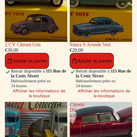
2 CV Citroen Gris
Simca 9 Aronde Vert
€30,00
€20,00
Ajouter au panier
Ajouter au panier
Retrait disponible à
115 Rue de
Retrait disponible à
115 Rue de
la Croix Nivert
la Croix Nivert
Habituellement prête en
Habituellement prête en
24 heures
24 heures
Afficher les informations de
Afficher les informations de
la boutique
la boutique
COFFRET
Citroën
L'INDISPENSABLE
DS
CITROEN
23
H
Rouge
REF
Métal
25C/561
/