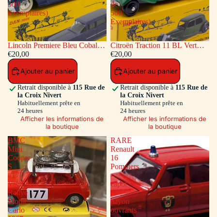
500
de
Exemplaires)
500
Exemplaires)
Lincoln Premiere Bleu Cobalt
Citroën Traction 11 BL Vert
(Série de 500 Exemplaires)
€20,00
(Série de 500 Exemplaires)
€20,00
Ajouter au panier
Ajouter au panier
Retrait disponible à
115 Rue de
Retrait disponible à
115 Rue de
la Croix Nivert
la Croix Nivert
Habituellement prête en
Habituellement prête en
24 heures
24 heures
Afficher les informations de
Afficher les informations de
la boutique
la boutique
BMC
RARE
Mini
Renault
Cooper
16
S
Pompiers
#177
-
Vainqueur
capot
Rallye
et
Monte
hayon
Carlo
ouvrants