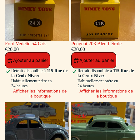
Ford Vedette 54 Gris
Peugeot 203 Bleu Pétrole
€20,00
€20,00
Ajouter au panier
Ajouter au panier
Retrait disponible à
115 Rue de
Retrait disponible à
115 Rue de
la Croix Nivert
la Croix Nivert
Habituellement prête en
Habituellement prête en
24 heures
24 heures
Afficher les informations de
Afficher les informations de
la boutique
la boutique
2
Simca
CV
9
Citroen
Aronde
Gris
Vert