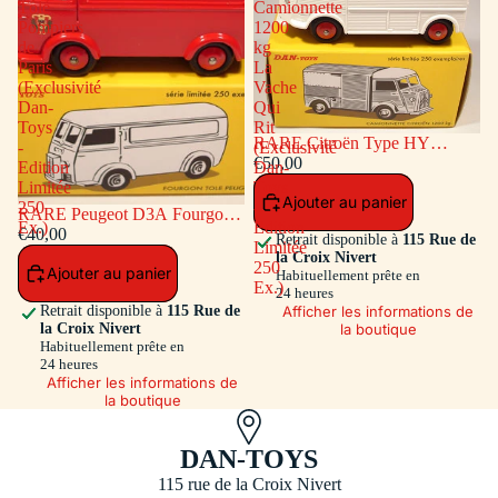
Tôlé
Camionnette
Pompiers
1200
de
kg
Paris
La
(Exclusivité
Vache
Dan-
Qui
Toys
Rit
RARE Citroën Type HY
-
(Exclusivité
Camionnette 1200 kg La Vache
€50,00
Edition
Dan-
Qui Rit (Exclusivité Dan-Toys -
Limitée
Toys
Ajouter au panier
Edition Limitée 250 Ex.)
250
-
RARE Peugeot D3A Fourgon
Ex.)
Edition
Tôlé Pompiers de Paris
€40,00
Retrait disponible à
115 Rue de
Limitée
(Exclusivité Dan-Toys - Edition
la Croix Nivert
250
Ajouter au panier
Limitée 250 Ex.)
Habituellement prête en
Ex.)
24 heures
Afficher les informations de
Retrait disponible à
115 Rue de
la boutique
la Croix Nivert
Habituellement prête en
24 heures
Afficher les informations de
la boutique
DAN-TOYS
115 rue de la Croix Nivert