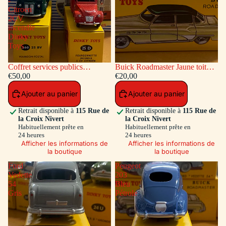
-
Citroen
2CV
incendie
Dinky
Toys
Coffret services publics
Buick Roadmaster Jaune toit
voitures: Peugeot Fourgon
€50,00
Vert
€20,00
Postal - Citroen 2CV incendie
Ajouter au panier
Ajouter au panier
Dinky Toys
Retrait disponible à
115 Rue de
Retrait disponible à
115 Rue de
la Croix Nivert
la Croix Nivert
Habituellement prête en
Habituellement prête en
24 heures
24 heures
Afficher les informations de
Afficher les informations de
la boutique
la boutique
Ford
Peugeot
Vedette
203
54
Bleu
Gris
Pétrole