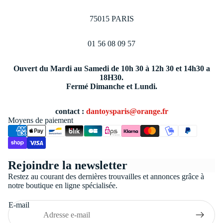
75015 PARIS
01 56 08 09 57
Ouvert du Mardi au Samedi de 10h 30 à 12h 30 et 14h30 a
18H30.
Fermé Dimanche et Lundi.
contact :
dantoysparis@orange.fr
Moyens de paiement
Politique de confidentialité
Rejoindre la newsletter
Conditions générales de vente
Restez au courant des dernières trouvailles et annonces grâce à
Coordonnées
notre boutique en ligne spécialisée.
Politique de remboursement
E-mail
Politique d’expédition
Mentions légales