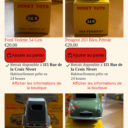
Ford Vedette 54 Gris
Peugeot 203 Bleu Pétrole
€20,00
€20,00
Ajouter au panier
Ajouter au panier
Retrait disponible à
115 Rue de
Retrait disponible à
115 Rue de
la Croix Nivert
la Croix Nivert
Habituellement prête en
Habituellement prête en
24 heures
24 heures
Afficher les informations de
Afficher les informations de
la boutique
la boutique
2
Simca
CV
9
Citroen
Aronde
Gris
Vert