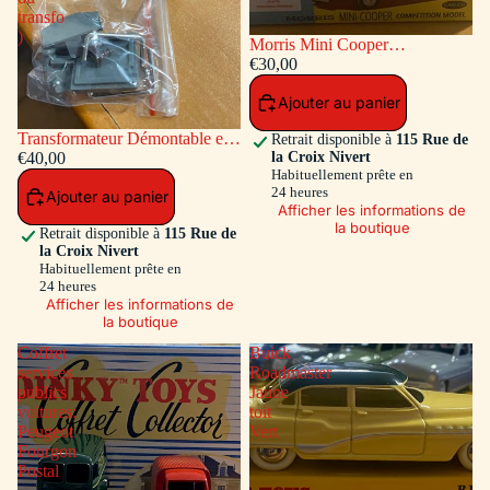
transfo
)
Morris Mini Cooper
Competition #7 Bleu / Toit et
€30,00
Capot Blanc
Ajouter au panier
Transformateur Démontable en
Retrait disponible à
115 Rue de
la Croix Nivert
matiére plastique Ref ADT-833
€40,00
Habituellement prête en
( Accessoires a l'intérieur du
24 heures
Ajouter au panier
transfo )
Afficher les informations de
la boutique
Retrait disponible à
115 Rue de
la Croix Nivert
Habituellement prête en
24 heures
Afficher les informations de
la boutique
Coffret
Buick
services
Roadmaster
publics
Jaune
voitures:
toit
Peugeot
Vert
Fourgon
Postal