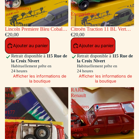
500
de
Exemplaires)
500
Exemplaires)
Lincoln Premiere Bleu Cobalt
Citroën Traction 11 BL Vert
(Série de 500 Exemplaires)
€20,00
(Série de 500 Exemplaires)
€20,00
Ajouter au panier
Ajouter au panier
Retrait disponible à
115 Rue de
Retrait disponible à
115 Rue de
la Croix Nivert
la Croix Nivert
Habituellement prête en
Habituellement prête en
24 heures
24 heures
Afficher les informations de
Afficher les informations de
la boutique
la boutique
BMC
RARE
Mini
Renault
Cooper
16
S
Pompiers
#177
-
Vainqueur
capot
Rallye
et
Monte
hayon
Carlo
ouvrants