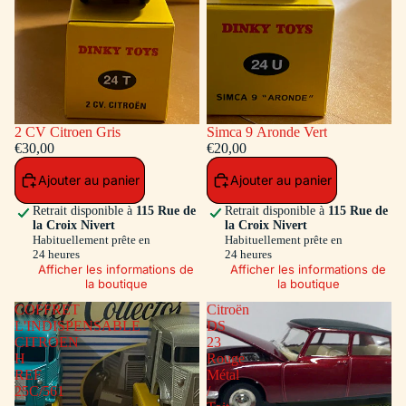
2 CV Citroen Gris
Simca 9 Aronde Vert
€30,00
€20,00
Ajouter au panier
Ajouter au panier
Retrait disponible à
115 Rue de
Retrait disponible à
115 Rue de
la Croix Nivert
la Croix Nivert
Habituellement prête en
Habituellement prête en
24 heures
24 heures
Afficher les informations de
Afficher les informations de
la boutique
la boutique
COFFRET
Citroën
L'INDISPENSABLE
DS
CITROEN
23
H
Rouge
REF
Métal
25C/561
/