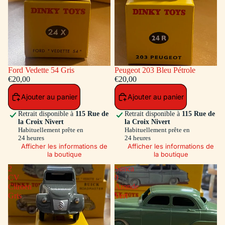
Ford Vedette 54 Gris
Peugeot 203 Bleu Pétrole
€20,00
€20,00
Ajouter au panier
Ajouter au panier
Retrait disponible à
115 Rue de
Retrait disponible à
115 Rue de
la Croix Nivert
la Croix Nivert
Habituellement prête en
Habituellement prête en
24 heures
24 heures
Afficher les informations de
Afficher les informations de
la boutique
la boutique
2
Simca
CV
9
Citroen
Aronde
Gris
Vert