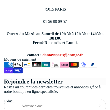
75015 PARIS
01 56 08 09 57
Ouvert du Mardi au Samedi de 10h 30 à 12h 30 et 14h30 a
18H30.
Fermé Dimanche et Lundi.
contact :
dantoysparis@orange.fr
Moyens de paiement
Politique de confidentialité
Rejoindre la newsletter
Conditions générales de vente
Restez au courant des dernières trouvailles et annonces grâce à
Coordonnées
notre boutique en ligne spécialisée.
Politique de remboursement
E-mail
Politique d’expédition
Mentions légales