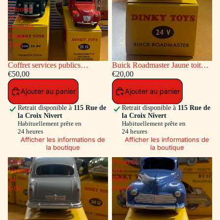
-
Citroen
2CV
incendie
Dinky
Toys
Coffret services publics
Buick Roadmaster Jaune toit
voitures: Peugeot Fourgon
€50,00
Vert
€20,00
Postal - Citroen 2CV incendie
Ajouter au panier
Ajouter au panier
Dinky Toys
Retrait disponible à
115 Rue de
Retrait disponible à
115 Rue de
la Croix Nivert
la Croix Nivert
Habituellement prête en
Habituellement prête en
24 heures
24 heures
Afficher les informations de
Afficher les informations de
la boutique
la boutique
Ford
Peugeot
Vedette
203
54
Bleu
Gris
Pétrole