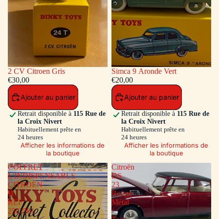
2 CV Citroen Gris
Simca 9 Aronde Vert
€30,00
€20,00
Ajouter au panier
Ajouter au panier
Retrait disponible à
115 Rue de
Retrait disponible à
115 Rue de
la Croix Nivert
la Croix Nivert
Habituellement prête en
Habituellement prête en
24 heures
24 heures
Afficher les informations de
Afficher les informations de
la boutique
la boutique
COFFRET
Citroën
L'INDISPENSABLE
DS
CITROEN
23
H
Rouge
REF
Métal
25C/561
/