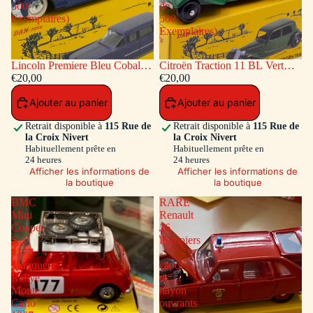
500
de
Exemplaires)
500
Exemplaires)
Lincoln Premiere Bleu Cobalt
Citroën Traction 11 BL Vert
(Série de 500 Exemplaires)
€20,00
(Série de 500 Exemplaires)
€20,00
Ajouter au panier
Ajouter au panier
Retrait disponible à
115 Rue de
Retrait disponible à
115 Rue de
la Croix Nivert
la Croix Nivert
Habituellement prête en
Habituellement prête en
24 heures
24 heures
Afficher les informations de
Afficher les informations de
la boutique
la boutique
BMC
RARE
Mini
Renault
Cooper
16
S
Pompiers
#177
-
Vainqueur
capot
Rallye
et
Monte
hayon
Carlo
ouvrants