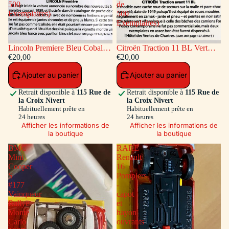
500
de
Exemplaires)
500
Exemplaires)
Lincoln Premiere Bleu Cobalt
Citroën Traction 11 BL Vert
(Série de 500 Exemplaires)
€20,00
(Série de 500 Exemplaires)
€20,00
Ajouter au panier
Ajouter au panier
Retrait disponible à
115 Rue de
Retrait disponible à
115 Rue de
la Croix Nivert
la Croix Nivert
Habituellement prête en
Habituellement prête en
24 heures
24 heures
Afficher les informations de
Afficher les informations de
la boutique
la boutique
BMC
RARE
Mini
Renault
Cooper
16
S
Pompiers
#177
-
Vainqueur
capot
Rallye
et
Monte
hayon
Carlo
ouvrants