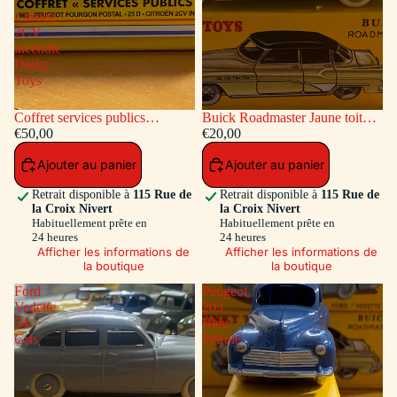
-
Citroen
2CV
incendie
Dinky
Toys
Coffret services publics
Buick Roadmaster Jaune toit
voitures: Peugeot Fourgon
€50,00
Vert
€20,00
Postal - Citroen 2CV incendie
Ajouter au panier
Ajouter au panier
Dinky Toys
Retrait disponible à
115 Rue de
Retrait disponible à
115 Rue de
la Croix Nivert
la Croix Nivert
Habituellement prête en
Habituellement prête en
24 heures
24 heures
Afficher les informations de
Afficher les informations de
la boutique
la boutique
Ford
Peugeot
Vedette
203
54
Bleu
Gris
Pétrole