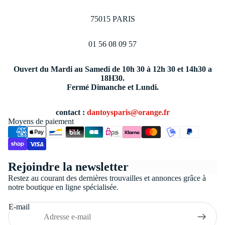
75015 PARIS
01 56 08 09 57
Ouvert du Mardi au Samedi de 10h 30 à 12h 30 et 14h30 a
18H30.
Fermé Dimanche et Lundi.
contact :
dantoysparis@orange.fr
Moyens de paiement
Politique de confidentialité
Rejoindre la newsletter
Conditions générales de vente
Restez au courant des dernières trouvailles et annonces grâce à
Coordonnées
notre boutique en ligne spécialisée.
Politique de remboursement
E-mail
Politique d’expédition
Mentions légales