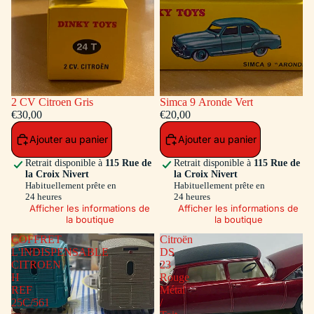
2 CV Citroen Gris
Simca 9 Aronde Vert
€30,00
€20,00
Ajouter au panier
Ajouter au panier
Retrait disponible à
115 Rue de
Retrait disponible à
115 Rue de
la Croix Nivert
la Croix Nivert
Habituellement prête en
Habituellement prête en
24 heures
24 heures
Afficher les informations de
Afficher les informations de
la boutique
la boutique
COFFRET
Citroën
L'INDISPENSABLE
DS
CITROEN
23
H
Rouge
REF
Métal
25C/561
/