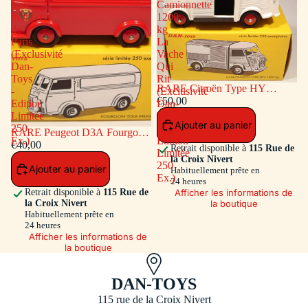
Tôlé
Camionnette
Pompiers
1200
de
kg
Paris
La
(Exclusivité
Vache
Dan-
Qui
Toys
Rit
RARE Citroën Type HY
-
(Exclusivité
Camionnette 1200 kg La Vache
€50,00
Edition
Dan-
Qui Rit (Exclusivité Dan-Toys -
Limitée
Toys
Ajouter au panier
Edition Limitée 250 Ex.)
250
-
RARE Peugeot D3A Fourgon
Ex.)
Edition
Tôlé Pompiers de Paris
€40,00
Retrait disponible à
115 Rue de
Limitée
(Exclusivité Dan-Toys - Edition
la Croix Nivert
250
Ajouter au panier
Limitée 250 Ex.)
Habituellement prête en
Ex.)
24 heures
Afficher les informations de
Retrait disponible à
115 Rue de
la boutique
la Croix Nivert
Habituellement prête en
24 heures
Afficher les informations de
la boutique
DAN-TOYS
115 rue de la Croix Nivert