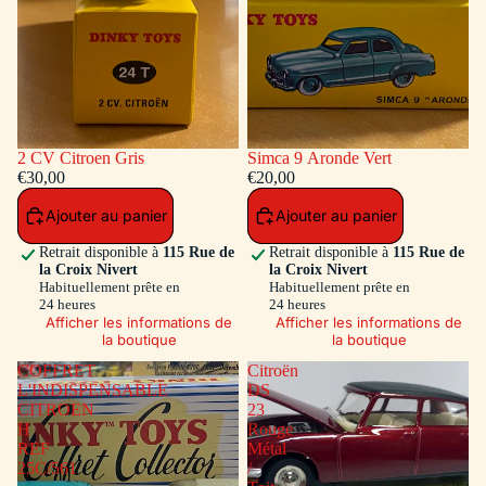
2 CV Citroen Gris
Simca 9 Aronde Vert
€30,00
€20,00
Ajouter au panier
Ajouter au panier
Retrait disponible à
115 Rue de
Retrait disponible à
115 Rue de
la Croix Nivert
la Croix Nivert
Habituellement prête en
Habituellement prête en
24 heures
24 heures
Afficher les informations de
Afficher les informations de
la boutique
la boutique
COFFRET
Citroën
L'INDISPENSABLE
DS
CITROEN
23
H
Rouge
REF
Métal
25C/561
/