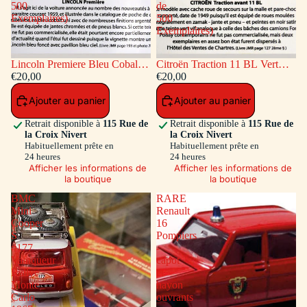
500
de
Exemplaires)
500
Exemplaires)
Lincoln Premiere Bleu Cobalt
Citroën Traction 11 BL Vert
(Série de 500 Exemplaires)
€20,00
(Série de 500 Exemplaires)
€20,00
Ajouter au panier
Ajouter au panier
Retrait disponible à
115 Rue de
Retrait disponible à
115 Rue de
la Croix Nivert
la Croix Nivert
Habituellement prête en
Habituellement prête en
24 heures
24 heures
Afficher les informations de
Afficher les informations de
la boutique
la boutique
BMC
RARE
Mini
Renault
Cooper
16
S
Pompiers
#177
-
Vainqueur
capot
Rallye
et
Monte
hayon
Carlo
ouvrants