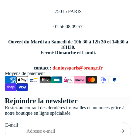
75015 PARIS
01 56 08 09 57
Ouvert du Mardi au Samedi de 10h 30 à 12h 30 et 14h30 a
18H30.
Fermé Dimanche et Lundi.
contact :
dantoysparis@orange.fr
Moyens de paiement
Politique de confidentialité
Rejoindre la newsletter
Conditions générales de vente
Restez au courant des dernières trouvailles et annonces grâce à
Coordonnées
notre boutique en ligne spécialisée.
Politique de remboursement
E-mail
Politique d’expédition
Mentions légales