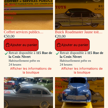
-
Citroen
2CV
incendie
Dinky
Toys
Coffret services publics
Buick Roadmaster Jaune toit
voitures: Peugeot Fourgon
€50,00
Vert
€20,00
Postal - Citroen 2CV incendie
Ajouter au panier
Ajouter au panier
Dinky Toys
Retrait disponible à
115 Rue de
Retrait disponible à
115 Rue de
la Croix Nivert
la Croix Nivert
Habituellement prête en
Habituellement prête en
24 heures
24 heures
Afficher les informations de
Afficher les informations de
la boutique
la boutique
Ford
Peugeot
Vedette
203
54
Bleu
Gris
Pétrole