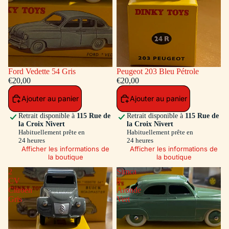
Ford Vedette 54 Gris
Peugeot 203 Bleu Pétrole
€20,00
€20,00
Ajouter au panier
Ajouter au panier
Retrait disponible à
115 Rue de
Retrait disponible à
115 Rue de
la Croix Nivert
la Croix Nivert
Habituellement prête en
Habituellement prête en
24 heures
24 heures
Afficher les informations de
Afficher les informations de
la boutique
la boutique
2
Simca
CV
9
Citroen
Aronde
Gris
Vert