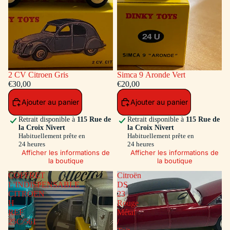
2 CV Citroen Gris
Simca 9 Aronde Vert
€30,00
€20,00
Ajouter au panier
Ajouter au panier
Retrait disponible à
115 Rue de
Retrait disponible à
115 Rue de
la Croix Nivert
la Croix Nivert
Habituellement prête en
Habituellement prête en
24 heures
24 heures
Afficher les informations de
Afficher les informations de
la boutique
la boutique
COFFRET
Citroën
L'INDISPENSABLE
DS
CITROEN
23
H
Rouge
REF
Métal
25C/561
/