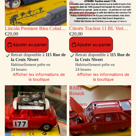
500
de
Exemplaires)
500
Exemplaires)
Lincoln Premiere Bleu Cobalt
Citroën Traction 11 BL Vert
(Série de 500 Exemplaires)
€20,00
(Série de 500 Exemplaires)
€20,00
Ajouter au panier
Ajouter au panier
Retrait disponible à
115 Rue de
Retrait disponible à
115 Rue de
la Croix Nivert
la Croix Nivert
Habituellement prête en
Habituellement prête en
24 heures
24 heures
Afficher les informations de
Afficher les informations de
la boutique
la boutique
BMC
RARE
Mini
Renault
Cooper
16
S
Pompiers
#177
-
Vainqueur
capot
Rallye
et
Monte
hayon
Carlo
ouvrants