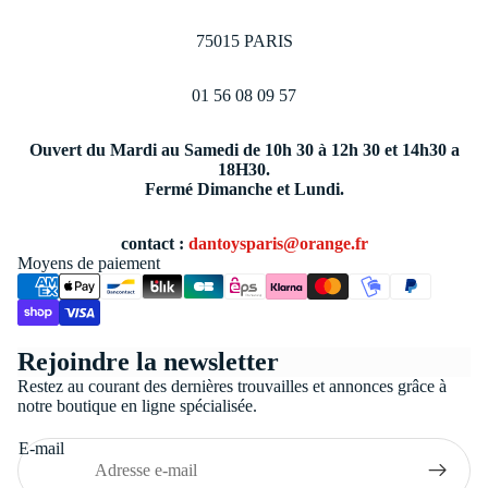
75015 PARIS
01 56 08 09 57
Ouvert du Mardi au Samedi de 10h 30 à 12h 30 et 14h30 a
18H30.
Fermé Dimanche et Lundi.
contact :
dantoysparis@orange.fr
Moyens de paiement
Politique de confidentialité
Rejoindre la newsletter
Conditions générales de vente
Restez au courant des dernières trouvailles et annonces grâce à
Coordonnées
notre boutique en ligne spécialisée.
Politique de remboursement
E-mail
Politique d’expédition
Mentions légales