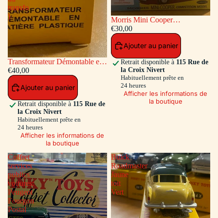
transfo
)
Morris Mini Cooper
Competition #7 Bleu / Toit et
€30,00
Capot Blanc
Ajouter au panier
Transformateur Démontable en
Retrait disponible à
115 Rue de
la Croix Nivert
matiére plastique Ref ADT-833
€40,00
Habituellement prête en
( Accessoires a l'intérieur du
24 heures
Ajouter au panier
transfo )
Afficher les informations de
la boutique
Retrait disponible à
115 Rue de
la Croix Nivert
Habituellement prête en
24 heures
Afficher les informations de
la boutique
Coffret
Buick
services
Roadmaster
publics
Jaune
voitures:
toit
Peugeot
Vert
Fourgon
Postal