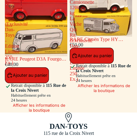
Tôlé
Camionnette
Pompiers
1200
de
kg
Paris
La
(Exclusivité
Vache
Dan-
Qui
Toys
Rit
RARE Citroën Type HY
-
(Exclusivité
Camionnette 1200 kg La Vache
€50,00
Edition
Dan-
Qui Rit (Exclusivité Dan-Toys -
Limitée
Toys
Ajouter au panier
Edition Limitée 250 Ex.)
250
-
RARE Peugeot D3A Fourgon
Ex.)
Edition
Tôlé Pompiers de Paris
€40,00
Retrait disponible à
115 Rue de
Limitée
(Exclusivité Dan-Toys - Edition
la Croix Nivert
250
Ajouter au panier
Limitée 250 Ex.)
Habituellement prête en
Ex.)
24 heures
Afficher les informations de
Retrait disponible à
115 Rue de
la boutique
la Croix Nivert
Habituellement prête en
24 heures
Afficher les informations de
la boutique
DAN-TOYS
115 rue de la Croix Nivert