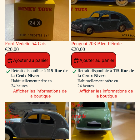
Ford Vedette 54 Gris
Peugeot 203 Bleu Pétrole
€20,00
€20,00
Ajouter au panier
Ajouter au panier
Retrait disponible à
115 Rue de
Retrait disponible à
115 Rue de
la Croix Nivert
la Croix Nivert
Habituellement prête en
Habituellement prête en
24 heures
24 heures
Afficher les informations de
Afficher les informations de
la boutique
la boutique
2
Simca
CV
9
Citroen
Aronde
Gris
Vert