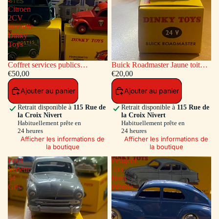
-
Citroen
2CV
incendie
Dinky
Toys
Coffret services publics
Buick Roadmaster Jaune toit
voitures: Peugeot Fourgon
€50,00
Vert
€20,00
Postal - Citroen 2CV incendie
Ajouter au panier
Ajouter au panier
Dinky Toys
Retrait disponible à
115 Rue de
Retrait disponible à
115 Rue de
la Croix Nivert
la Croix Nivert
Habituellement prête en
Habituellement prête en
24 heures
24 heures
Afficher les informations de
Afficher les informations de
la boutique
la boutique
Ford
Peugeot
Vedette
203
54
Bleu
Gris
Pétrole