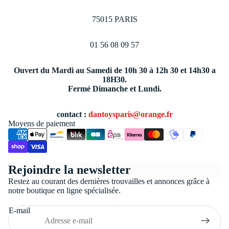
75015 PARIS
01 56 08 09 57
Ouvert du Mardi au Samedi de 10h 30 à 12h 30 et 14h30 a
18H30.
Fermé Dimanche et Lundi.
contact :
dantoysparis@orange.fr
Moyens de paiement
Politique de confidentialité
Rejoindre la newsletter
Conditions générales de vente
Restez au courant des dernières trouvailles et annonces grâce à
Coordonnées
notre boutique en ligne spécialisée.
Politique de remboursement
E-mail
Politique d’expédition
Mentions légales