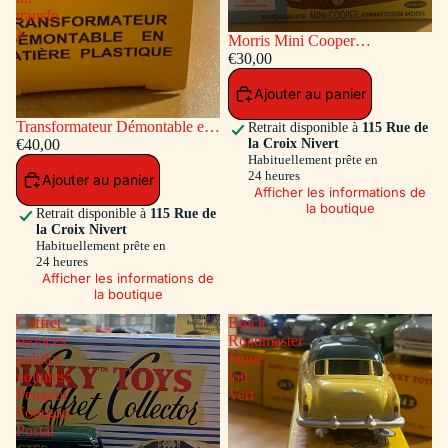
transfo
)
Morris Mini Cooper
Competition #7 Bleu / Toit et
€30,00
Capot Blanc
Ajouter au panier
Transformateur Démontable en
Retrait disponible à
115 Rue de
la Croix Nivert
matiére plastique Ref ADT-833
€40,00
Habituellement prête en
( Accessoires a l'intérieur du
24 heures
Ajouter au panier
transfo )
Afficher les informations de
la boutique
Retrait disponible à
115 Rue de
la Croix Nivert
Habituellement prête en
24 heures
Afficher les informations de
la boutique
Coffret
Buick
services
Roadmaster
publics
Jaune
voitures:
toit
Peugeot
Vert
Fourgon
Postal