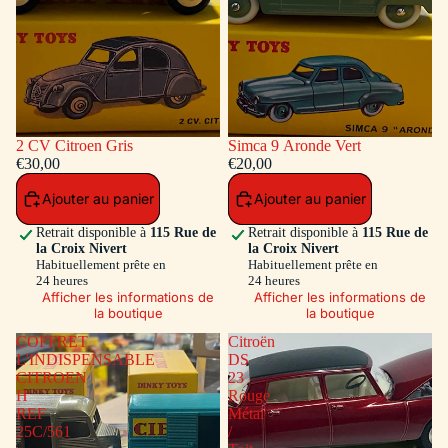
2 CV Citroen Gris
Simca 9 Aronde Vert
€30,00
€20,00
Ajouter au panier
Ajouter au panier
Retrait disponible à
115 Rue de
Retrait disponible à
115 Rue de
la Croix Nivert
la Croix Nivert
Habituellement prête en
Habituellement prête en
24 heures
24 heures
Afficher les informations de
Afficher les informations de
la boutique
la boutique
COFFRET
Citroën
L'INDISPENSABLE
DS
CITROEN
23
H
Rouge
REF
Métal
25C/561
/