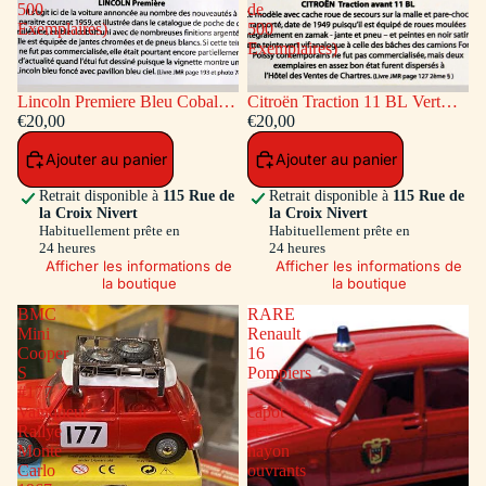
500
de
Exemplaires)
500
Exemplaires)
Lincoln Premiere Bleu Cobalt
Citroën Traction 11 BL Vert
(Série de 500 Exemplaires)
€20,00
(Série de 500 Exemplaires)
€20,00
Ajouter au panier
Ajouter au panier
Retrait disponible à
115 Rue de
Retrait disponible à
115 Rue de
la Croix Nivert
la Croix Nivert
Habituellement prête en
Habituellement prête en
24 heures
24 heures
Afficher les informations de
Afficher les informations de
la boutique
la boutique
BMC
RARE
Mini
Renault
Cooper
16
S
Pompiers
#177
-
Vainqueur
capot
Rallye
et
Monte
hayon
Carlo
ouvrants