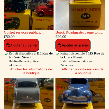
-
Citroen
2CV
incendie
Dinky
Toys
Coffret services publics
Buick Roadmaster Jaune toit
voitures: Peugeot Fourgon
€50,00
Vert
€20,00
Postal - Citroen 2CV incendie
Ajouter au panier
Ajouter au panier
Dinky Toys
Retrait disponible à
115 Rue de
Retrait disponible à
115 Rue de
la Croix Nivert
la Croix Nivert
Habituellement prête en
Habituellement prête en
24 heures
24 heures
Afficher les informations de
Afficher les informations de
la boutique
la boutique
Ford
Peugeot
Vedette
203
54
Bleu
Gris
Pétrole