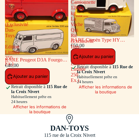
Tôlé
Camionnette
Pompiers
1200
de
kg
Paris
La
(Exclusivité
Vache
Dan-
Qui
Toys
Rit
RARE Citroën Type HY
-
(Exclusivité
Camionnette 1200 kg La Vache
€50,00
Edition
Dan-
Qui Rit (Exclusivité Dan-Toys -
Limitée
Toys
Ajouter au panier
Edition Limitée 250 Ex.)
250
-
RARE Peugeot D3A Fourgon
Ex.)
Edition
Tôlé Pompiers de Paris
€40,00
Retrait disponible à
115 Rue de
Limitée
(Exclusivité Dan-Toys - Edition
la Croix Nivert
250
Ajouter au panier
Limitée 250 Ex.)
Habituellement prête en
Ex.)
24 heures
Afficher les informations de
Retrait disponible à
115 Rue de
la boutique
la Croix Nivert
Habituellement prête en
24 heures
Afficher les informations de
la boutique
DAN-TOYS
115 rue de la Croix Nivert