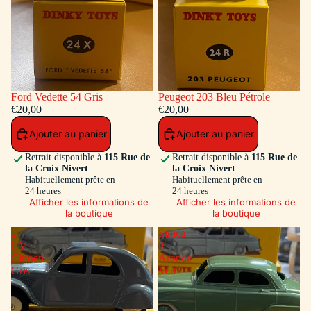
Ford Vedette 54 Gris
Peugeot 203 Bleu Pétrole
€20,00
€20,00
Ajouter au panier
Ajouter au panier
Retrait disponible à
115 Rue de
Retrait disponible à
115 Rue de
la Croix Nivert
la Croix Nivert
Habituellement prête en
Habituellement prête en
24 heures
24 heures
Afficher les informations de
Afficher les informations de
la boutique
la boutique
2
Simca
CV
9
Citroen
Aronde
Gris
Vert