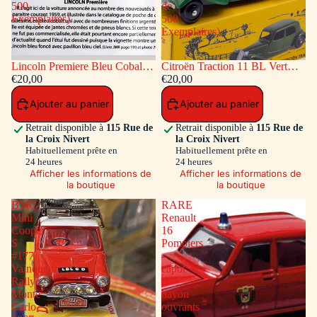
500
de
Exemplaires)
500
Exemplaires)
Lincoln Premiere Bleu Cobalt
Citroën Traction 11 BL Vert
(Série de 500 Exemplaires)
€20,00
(Série de 500 Exemplaires)
€20,00
Ajouter au panier
Ajouter au panier
Retrait disponible à
115 Rue de
Retrait disponible à
115 Rue de
la Croix Nivert
la Croix Nivert
Habituellement prête en
Habituellement prête en
24 heures
24 heures
Afficher les informations de
Afficher les informations de
la boutique
la boutique
BMC
RARE
Mini
Renault
Cooper
16
S
Pompiers
#177
-
Vainqueur
capot
Rallye
et
Monte
hayon
Carlo
ouvrants