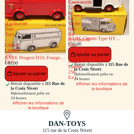
Tôlé
Camionnette
Pompiers
1200
de
kg
Paris
La
(Exclusivité
Vache
Dan-
Qui
Toys
Rit
RARE Citroën Type HY
-
(Exclusivité
Camionnette 1200 kg La Vache
€50,00
Edition
Dan-
Qui Rit (Exclusivité Dan-Toys -
Limitée
Toys
Ajouter au panier
Edition Limitée 250 Ex.)
250
-
RARE Peugeot D3A Fourgon
Ex.)
Edition
Tôlé Pompiers de Paris
€40,00
Retrait disponible à
115 Rue de
Limitée
(Exclusivité Dan-Toys - Edition
la Croix Nivert
250
Ajouter au panier
Limitée 250 Ex.)
Habituellement prête en
Ex.)
24 heures
Afficher les informations de
Retrait disponible à
115 Rue de
la boutique
la Croix Nivert
Habituellement prête en
24 heures
Afficher les informations de
la boutique
DAN-TOYS
115 rue de la Croix Nivert