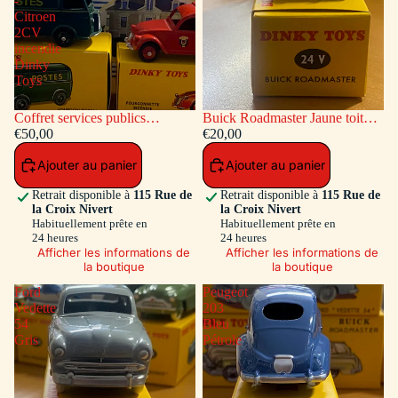
-
Citroen
2CV
incendie
Dinky
Toys
Coffret services publics
Buick Roadmaster Jaune toit
voitures: Peugeot Fourgon
€50,00
Vert
€20,00
Postal - Citroen 2CV incendie
Ajouter au panier
Ajouter au panier
Dinky Toys
Retrait disponible à
115 Rue de
Retrait disponible à
115 Rue de
la Croix Nivert
la Croix Nivert
Habituellement prête en
Habituellement prête en
24 heures
24 heures
Afficher les informations de
Afficher les informations de
la boutique
la boutique
Ford
Peugeot
Vedette
203
54
Bleu
Gris
Pétrole