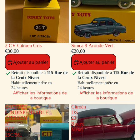
2 CV Citroen Gris
Simca 9 Aronde Vert
€30,00
€20,00
Ajouter au panier
Ajouter au panier
Retrait disponible à
115 Rue de
Retrait disponible à
115 Rue de
la Croix Nivert
la Croix Nivert
Habituellement prête en
Habituellement prête en
24 heures
24 heures
Afficher les informations de
Afficher les informations de
la boutique
la boutique
COFFRET
Citroën
L'INDISPENSABLE
DS
CITROEN
23
H
Rouge
REF
Métal
25C/561
/