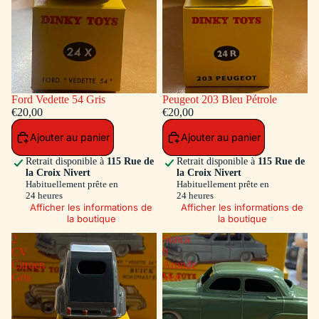
Ford Vedette 54 Gris
Peugeot 203 Bleu Pétrole
€20,00
€20,00
Ajouter au panier
Ajouter au panier
Retrait disponible à
115 Rue de
Retrait disponible à
115 Rue de
la Croix Nivert
la Croix Nivert
Habituellement prête en
Habituellement prête en
24 heures
24 heures
Afficher les informations de
Afficher les informations de
la boutique
la boutique
2
Simca
CV
9
Citroen
Aronde
Gris
Vert