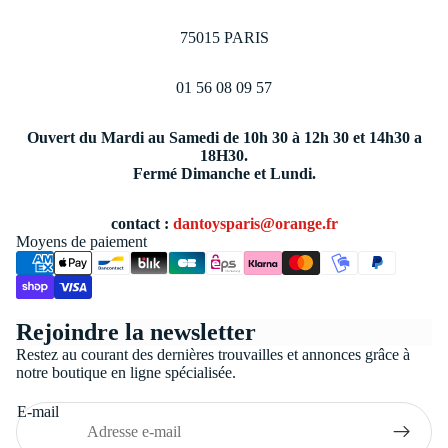
75015 PARIS
01 56 08 09 57
Ouvert du Mardi au Samedi de 10h 30 à 12h 30 et 14h30 a
18H30.
Fermé Dimanche et Lundi.
contact :
dantoysparis@orange.fr
Moyens de paiement
Politique de confidentialité
Rejoindre la newsletter
Conditions générales de vente
Restez au courant des dernières trouvailles et annonces grâce à
Coordonnées
notre boutique en ligne spécialisée.
Politique de remboursement
E-mail
Politique d’expédition
Mentions légales