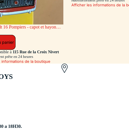
Habituellement prête en 24 heures
Afficher les informations de la 
ge AR coulissant (Exclusivité Dan-
u panier
onible à
115 Rue de la Croix Nivert
nt prête en 24 heures
s informations de la boutique
OYS
30 a 18H30.