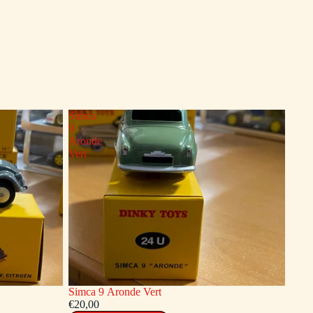
Simca
9
Aronde
Vert
Simca 9 Aronde Vert
€20,00