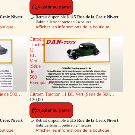
Ajouter au panier
 Croix Nivert
Retrait disponible à
115 Rue de la Croix Nivert
Habituellement prête en 24 heures
boutique
Afficher les informations de la boutique
Citroën
Traction
11
BL
Vert
(Série
de
500
Exemplaires)
ie de 500
Citroën Traction 11 BL Vert (Série de 500
Exemplaires)
€20,00
Ajouter au panier
 Croix Nivert
Retrait disponible à
115 Rue de la Croix Nivert
Habituellement prête en 24 heures
boutique
Afficher les informations de la boutique