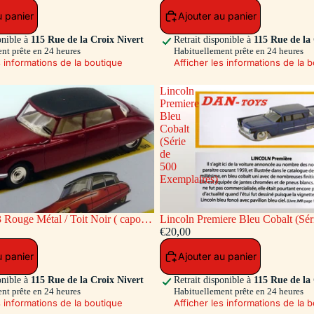
u panier
Ajouter au panier
onible à
115 Rue de la Croix Nivert
Retrait disponible à
115 Rue de la
nt prête en 24 heures
Habituellement prête en 24 heures
s informations de la boutique
Afficher les informations de la 
Lincoln
Premiere
Bleu
Cobalt
(Série
de
500
Exemplaires)
 Rouge Métal / Toit Noir ( capot
Lincoln Premiere Bleu Cobalt (Sér
re ouvrants)
Exemplaires)
€20,00
u panier
Ajouter au panier
onible à
115 Rue de la Croix Nivert
Retrait disponible à
115 Rue de la
nt prête en 24 heures
Habituellement prête en 24 heures
s informations de la boutique
Afficher les informations de la 