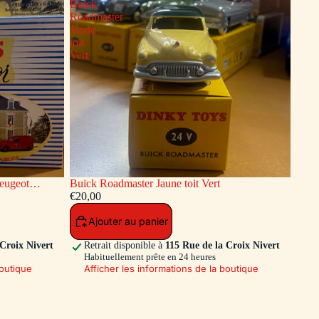
Buick
Roadmaster
Jaune
toit
Vert
Buick Roadmaster Jaune toit Vert
endie Dinky
€20,00
Ajouter au panier
 Croix Nivert
Retrait disponible à
115 Rue de la Croix Nivert
Habituellement prête en 24 heures
boutique
Afficher les informations de la boutique