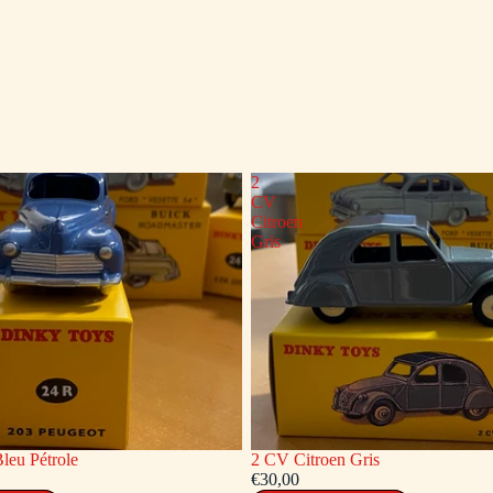
2
CV
Citroen
Gris
leu Pétrole
2 CV Citroen Gris
€30,00