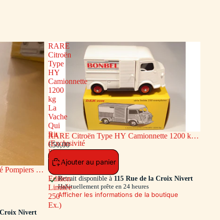
RARE
Citroën
Type
HY
Camionnette
1200
kg
La
Vache
Qui
Rit
RARE Citroën Type HY Camionnette 1200 kg
(Exclusivité
La Vache Qui Rit (Exclusivité Dan-Toys -
€50,00
Dan-
Edition Limitée 250 Ex.)
Toys
Ajouter au panier
 Pompiers de
-
ion Limitée
Edition
Retrait disponible à
115 Rue de la Croix Nivert
Habituellement prête en 24 heures
Limitée
Afficher les informations de la boutique
250
Ex.)
 Croix Nivert