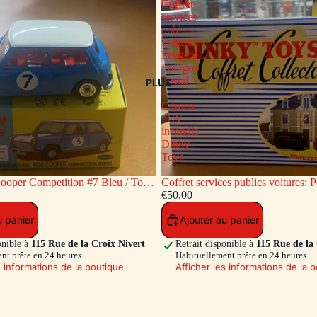
Coffret
services
publics
voitures:
Peugeot
Fourgon
Postal
PLUS
-
Citroen
2CV
incendie
Dinky
Toys
ooper Competition #7 Bleu / Toit
Coffret services publics voitures: Peugeot
c
Fourgon Postal - Citroen 2CV inc
€50,00
Toys
u panier
Ajouter au panier
onible à
115 Rue de la Croix Nivert
Retrait disponible à
115 Rue de la
nt prête en 24 heures
Habituellement prête en 24 heures
s informations de la boutique
Afficher les informations de la 