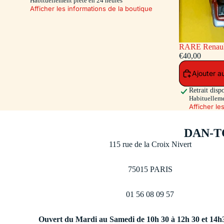
Habituellement prête en 24 heures
Afficher les informations de la boutique
RARE Renault 16 Pompiers - capot et hayon
ouvrants - siè
€40,00
Toys 500 Ex.)
Ajouter a
Retrait disp
Habituelleme
Afficher le
DAN-T
115 rue de la Croix Nivert
75015 PARIS
01 56 08 09 57
Ouvert du Mardi au Samedi de 10h 30 à 12h 30 et 14h