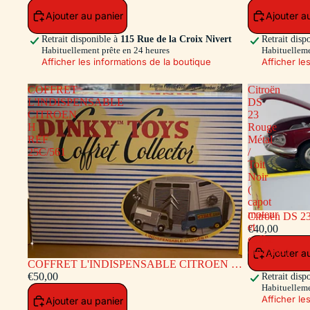
Ajouter au panier
Ajouter a
Retrait disponible à
115 Rue de la Croix Nivert
Retrait disp
Habituellement prête en 24 heures
Habituelleme
Afficher les informations de la boutique
Afficher le
COFFRET
Citroën
L'INDISPENSABLE
DS
CITROEN
23
H
Rouge
REF
Métal
25C/561
/
Toit
Noir
(
capot
moteur
Citroën DS 23
et
moteur et coff
€40,00
coffre
ouvrants)
Ajouter a
COFFRET L'INDISPENSABLE CITROEN H
REF 25C/561
€50,00
Retrait disp
Habituelleme
Afficher le
Ajouter au panier