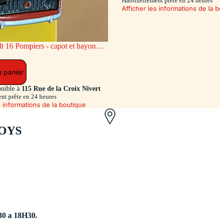
Habituellement prête en 24 heures
Afficher les informations de la 
ge AR coulissant (Exclusivité Dan-
u panier
onible à
115 Rue de la Croix Nivert
nt prête en 24 heures
s informations de la boutique
OYS
30 a 18H30.