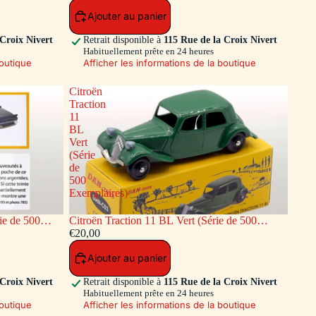
Ajouter au panier
 Croix Nivert
Retrait disponible à
115 Rue de la Croix Nivert
Habituellement prête en 24 heures
boutique
Afficher les informations de la boutique
Citroën
Traction
11
BL
Vert
(Série
de
500
Exemplaires)
ie de 500
Citroën Traction 11 BL Vert (Série de 500
Exemplaires)
€20,00
Ajouter au panier
 Croix Nivert
Retrait disponible à
115 Rue de la Croix Nivert
Habituellement prête en 24 heures
boutique
Afficher les informations de la boutique