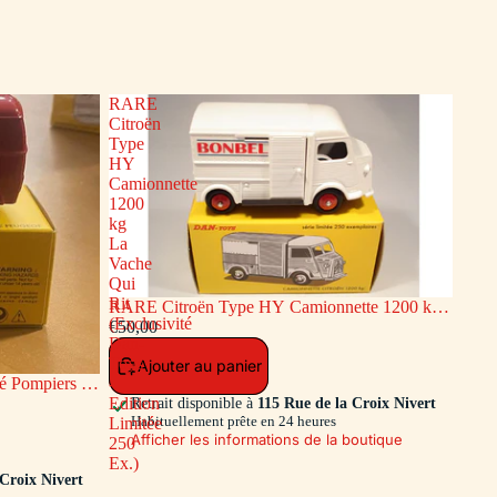
RARE
Citroën
Type
HY
Camionnette
1200
kg
La
Vache
Qui
Rit
RARE Citroën Type HY Camionnette 1200 kg
(Exclusivité
La Vache Qui Rit (Exclusivité Dan-Toys -
€50,00
Dan-
Edition Limitée 250 Ex.)
Toys
Ajouter au panier
 Pompiers de
-
ion Limitée
Edition
Retrait disponible à
115 Rue de la Croix Nivert
Habituellement prête en 24 heures
Limitée
Afficher les informations de la boutique
250
Ex.)
 Croix Nivert