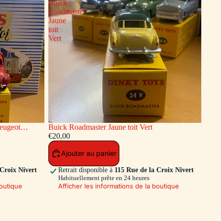
Buick
Roadmaster
Jaune
toit
Vert
Buick Roadmaster Jaune toit Vert
endie Dinky
€20,00
Ajouter au panier
 Croix Nivert
Retrait disponible à
115 Rue de la Croix Nivert
Habituellement prête en 24 heures
boutique
Afficher les informations de la boutique