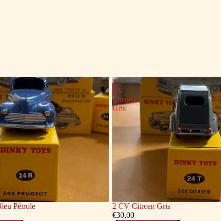
2
CV
Citroen
Gris
leu Pétrole
2 CV Citroen Gris
€30,00