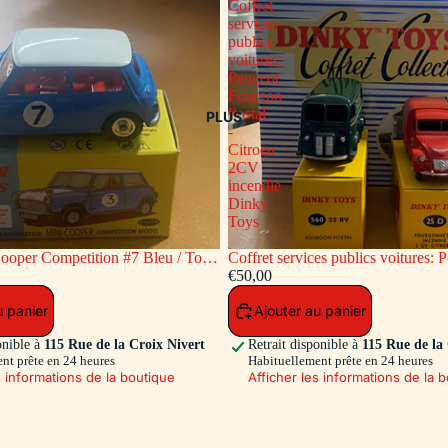
Coffret
services
publics
voitures:
Peugeot
Fourgon
Postal
PLUS
-
Citroen
2CV
incendie
Dinky
Toys
ooper Competition #7 Bleu / Toit
Coffret services publics voitures: Peugeot
c
Fourgon Postal - Citroen 2CV inc
€50,00
Toys
u panier
Ajouter au panier
onible à
115 Rue de la Croix Nivert
Retrait disponible à
115 Rue de la
nt prête en 24 heures
Habituellement prête en 24 heures
s informations de la boutique
Afficher les informations de la 