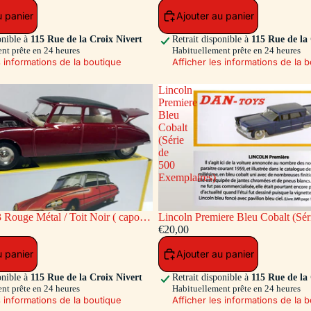
u panier
Ajouter au panier
onible à
115 Rue de la Croix Nivert
Retrait disponible à
115 Rue de la
nt prête en 24 heures
Habituellement prête en 24 heures
s informations de la boutique
Afficher les informations de la 
Lincoln
Premiere
Bleu
Cobalt
(Série
de
500
Exemplaires)
 Rouge Métal / Toit Noir ( capot
Lincoln Premiere Bleu Cobalt (Sér
re ouvrants)
Exemplaires)
€20,00
u panier
Ajouter au panier
onible à
115 Rue de la Croix Nivert
Retrait disponible à
115 Rue de la
nt prête en 24 heures
Habituellement prête en 24 heures
s informations de la boutique
Afficher les informations de la 