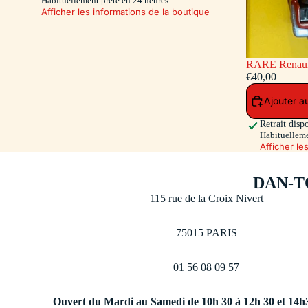
Habituellement prête en 24 heures
Afficher les informations de la boutique
RARE Renault 16 Pompiers - capot et hayon
ouvrants - siè
€40,00
Toys 500 Ex.)
Ajouter a
Retrait disp
Habituelleme
Afficher le
DAN-T
115 rue de la Croix Nivert
75015 PARIS
01 56 08 09 57
Ouvert du Mardi au Samedi de 10h 30 à 12h 30 et 14h