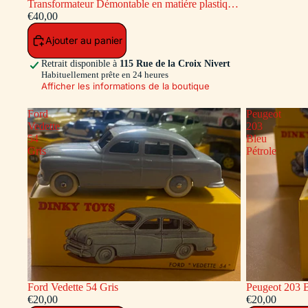
Transformateur Démontable en matiére plastique
Ref ADT-833 ( Accessoires a l'intérieur du
€40,00
transfo )
Ajouter au panier
Retrait disponible à
115 Rue de la Croix Nivert
Habituellement prête en 24 heures
Afficher les informations de la boutique
Ford
Peugeot
Vedette
203
54
Bleu
Gris
Pétrole
Ford Vedette 54 Gris
Peugeot 203 B
€20,00
€20,00