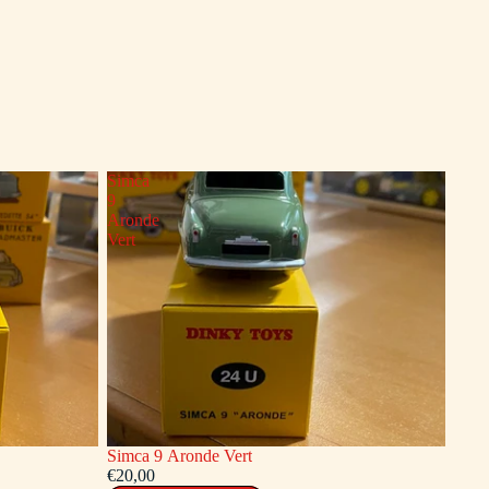
Simca
9
Aronde
Vert
Simca 9 Aronde Vert
€20,00