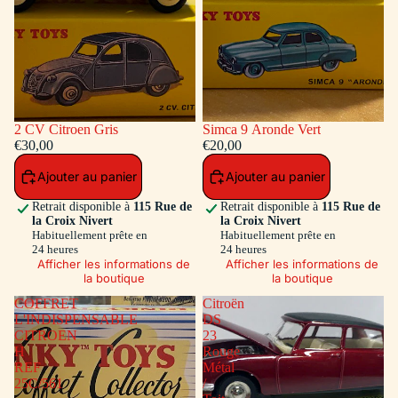
2 CV Citroen Gris
Simca 9 Aronde Vert
€30,00
€20,00
Ajouter au panier
Ajouter au panier
Retrait disponible à
115 Rue de
Retrait disponible à
115 Rue de
la Croix Nivert
la Croix Nivert
Habituellement prête en
Habituellement prête en
24 heures
24 heures
Afficher les informations de
Afficher les informations de
la boutique
la boutique
COFFRET
Citroën
L'INDISPENSABLE
DS
CITROEN
23
H
Rouge
REF
Métal
25C/561
/