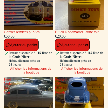
-
Citroen
2CV
incendie
Dinky
Toys
Coffret services publics
Buick Roadmaster Jaune toit
voitures: Peugeot Fourgon
€50,00
Vert
€20,00
Postal - Citroen 2CV incendie
Ajouter au panier
Ajouter au panier
Dinky Toys
Retrait disponible à
115 Rue de
Retrait disponible à
115 Rue de
la Croix Nivert
la Croix Nivert
Habituellement prête en
Habituellement prête en
24 heures
24 heures
Afficher les informations de
Afficher les informations de
la boutique
la boutique
Ford
Peugeot
Vedette
203
54
Bleu
Gris
Pétrole