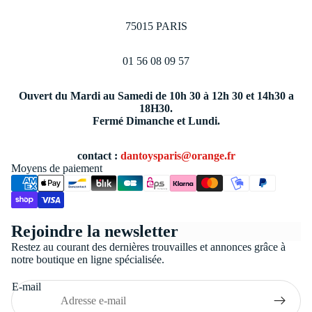
75015 PARIS
01 56 08 09 57
Ouvert du Mardi au Samedi de 10h 30 à 12h 30 et 14h30 a
18H30.
Fermé Dimanche et Lundi.
contact :
dantoysparis@orange.fr
Moyens de paiement
Politique de confidentialité
Rejoindre la newsletter
Conditions générales de vente
Restez au courant des dernières trouvailles et annonces grâce à
Coordonnées
notre boutique en ligne spécialisée.
Politique de remboursement
E-mail
Politique d’expédition
Mentions légales