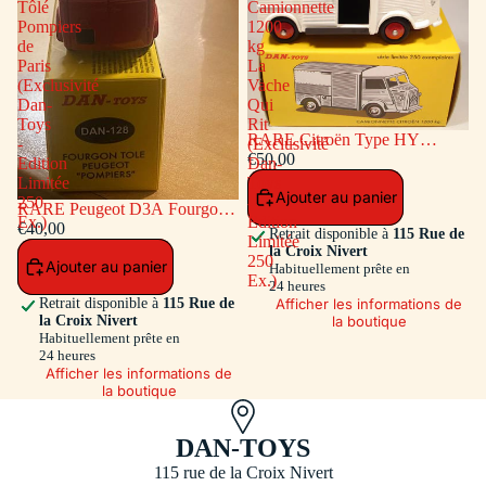
Tôlé
Camionnette
Pompiers
1200
de
kg
Paris
La
(Exclusivité
Vache
Dan-
Qui
Toys
Rit
RARE Citroën Type HY
-
(Exclusivité
Camionnette 1200 kg La Vache
€50,00
Edition
Dan-
Qui Rit (Exclusivité Dan-Toys -
Limitée
Toys
Ajouter au panier
Edition Limitée 250 Ex.)
250
-
RARE Peugeot D3A Fourgon
Ex.)
Edition
Tôlé Pompiers de Paris
€40,00
Retrait disponible à
115 Rue de
Limitée
(Exclusivité Dan-Toys - Edition
la Croix Nivert
250
Ajouter au panier
Limitée 250 Ex.)
Habituellement prête en
Ex.)
24 heures
Afficher les informations de
Retrait disponible à
115 Rue de
la boutique
la Croix Nivert
Habituellement prête en
24 heures
Afficher les informations de
la boutique
DAN-TOYS
115 rue de la Croix Nivert