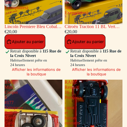
500
de
Exemplaires)
500
Exemplaires)
Lincoln Premiere Bleu Cobalt
Citroën Traction 11 BL Vert
(Série de 500 Exemplaires)
€20,00
(Série de 500 Exemplaires)
€20,00
Ajouter au panier
Ajouter au panier
Retrait disponible à
115 Rue de
Retrait disponible à
115 Rue de
la Croix Nivert
la Croix Nivert
Habituellement prête en
Habituellement prête en
24 heures
24 heures
Afficher les informations de
Afficher les informations de
la boutique
la boutique
BMC
RARE
Mini
Renault
Cooper
16
S
Pompiers
#177
-
Vainqueur
capot
Rallye
et
Monte
hayon
Carlo
ouvrants