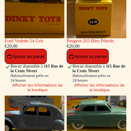
Ford Vedette 54 Gris
Peugeot 203 Bleu Pétrole
€20,00
€20,00
Ajouter au panier
Ajouter au panier
Retrait disponible à
115 Rue de
Retrait disponible à
115 Rue de
la Croix Nivert
la Croix Nivert
Habituellement prête en
Habituellement prête en
24 heures
24 heures
Afficher les informations de
Afficher les informations de
la boutique
la boutique
2
Simca
CV
9
Citroen
Aronde
Gris
Vert