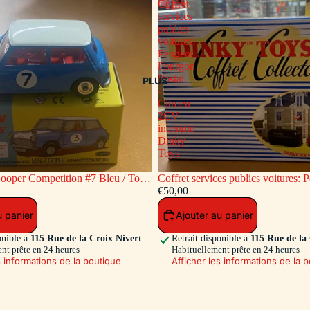
Coffret
services
publics
voitures:
Peugeot
Fourgon
Postal
PLUS
-
Citroen
2CV
incendie
Dinky
Toys
ooper Competition #7 Bleu / Toit
Coffret services publics voitures: Peugeot
c
Fourgon Postal - Citroen 2CV inc
€50,00
Toys
u panier
Ajouter au panier
onible à
115 Rue de la Croix Nivert
Retrait disponible à
115 Rue de la
nt prête en 24 heures
Habituellement prête en 24 heures
s informations de la boutique
Afficher les informations de la 