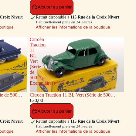
Ajouter au panier
 Croix Nivert
Retrait disponible à
115 Rue de la Croix Nivert
Habituellement prête en 24 heures
boutique
Afficher les informations de la boutique
Citroën
Traction
11
BL
Vert
(Série
de
500
Exemplaires)
ie de 500
Citroën Traction 11 BL Vert (Série de 500
Exemplaires)
€20,00
Ajouter au panier
 Croix Nivert
Retrait disponible à
115 Rue de la Croix Nivert
Habituellement prête en 24 heures
boutique
Afficher les informations de la boutique