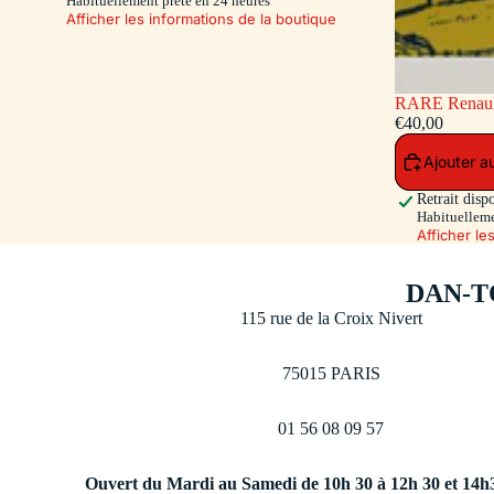
Habituellement prête en 24 heures
Afficher les informations de la boutique
RARE Renault 16 Pompiers - capot et hayon
ouvrants - siè
€40,00
Toys 500 Ex.)
Ajouter a
Retrait disp
Habituelleme
Afficher le
DAN-T
115 rue de la Croix Nivert
75015 PARIS
01 56 08 09 57
Ouvert du Mardi au Samedi de 10h 30 à 12h 30 et 14h