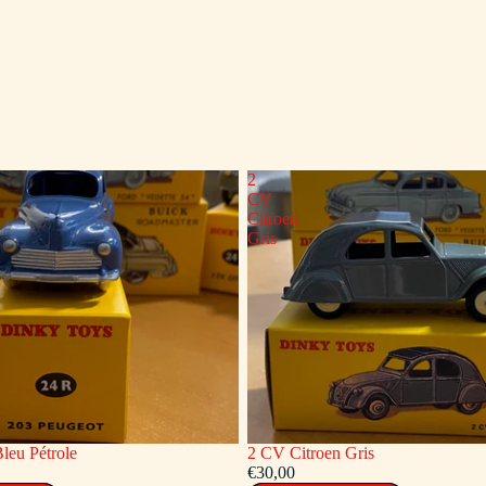
2
CV
Citroen
Gris
leu Pétrole
2 CV Citroen Gris
€30,00