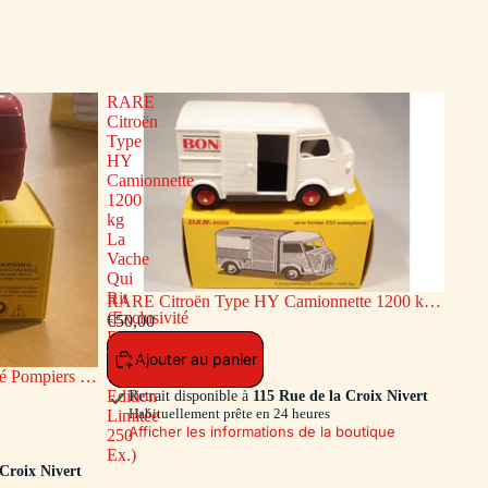
RARE
Citroën
Type
HY
Camionnette
1200
kg
La
Vache
Qui
Rit
RARE Citroën Type HY Camionnette 1200 kg
(Exclusivité
La Vache Qui Rit (Exclusivité Dan-Toys -
€50,00
Dan-
Edition Limitée 250 Ex.)
Toys
Ajouter au panier
 Pompiers de
-
ion Limitée
Edition
Retrait disponible à
115 Rue de la Croix Nivert
Habituellement prête en 24 heures
Limitée
Afficher les informations de la boutique
250
Ex.)
 Croix Nivert