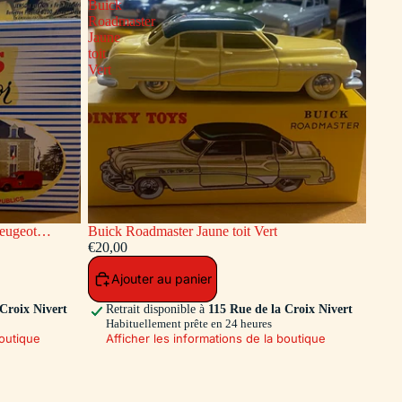
Buick
Roadmaster
Jaune
toit
Vert
Buick Roadmaster Jaune toit Vert
endie Dinky
€20,00
Ajouter au panier
 Croix Nivert
Retrait disponible à
115 Rue de la Croix Nivert
Habituellement prête en 24 heures
boutique
Afficher les informations de la boutique