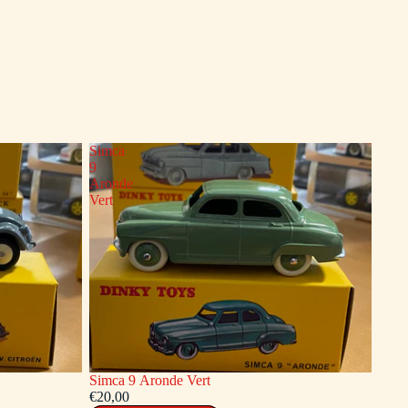
Simca
9
Aronde
Vert
Simca 9 Aronde Vert
€20,00