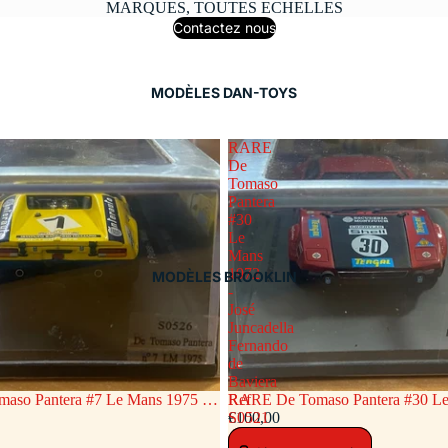
MARQUES, TOUTES ECHELLES
Contactez nous
MODÈLES DAN-TOYS
RARE
De
Tomaso
Pantera
#30
Le
Mans
1972
MODÈLES BROOKLIN
-
José
Juncadella
Fernando
de
Baviera
so Pantera #7 Le Mans 1975 -
RARE De Tomaso Pantera #30 Le
Ref
ietro Polese « Willer »Ref S0526
€100,00
José Juncadella Fernando d
S0521