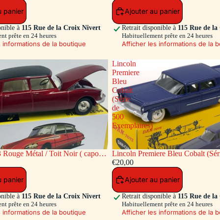
u panier
Ajouter au panier
onible à
115 Rue de la Croix Nivert
Retrait disponible à
115 Rue de la
nt prête en 24 heures
Habituellement prête en 24 heures
s informations de la boutique
Afficher les informations de la 
Lincoln
Premiere
Bleu
Cobalt
(Série
de
500
Exemplaires)
 Rouge Métal / Toit Noir ( capot
Lincoln Premiere Bleu Cobalt (Sér
re ouvrants)
Exemplaires)
€20,00
u panier
Ajouter au panier
onible à
115 Rue de la Croix Nivert
Retrait disponible à
115 Rue de la
nt prête en 24 heures
Habituellement prête en 24 heures
s informations de la boutique
Afficher les informations de la 