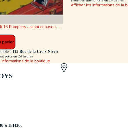
Habituellement prête en 24 heures
Afficher les informations de la 
ge AR coulissant (Exclusivité Dan-
u panier
onible à
115 Rue de la Croix Nivert
nt prête en 24 heures
s informations de la boutique
OYS
30 a 18H30.