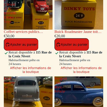
-
Citroen
2CV
incendie
Dinky
Toys
Coffret services publics
Buick Roadmaster Jaune toit
voitures: Peugeot Fourgon
€50,00
Vert
€20,00
Postal - Citroen 2CV incendie
Ajouter au panier
Ajouter au panier
Dinky Toys
Retrait disponible à
115 Rue de
Retrait disponible à
115 Rue de
la Croix Nivert
la Croix Nivert
Habituellement prête en
Habituellement prête en
24 heures
24 heures
Afficher les informations de
Afficher les informations de
la boutique
la boutique
Ford
Peugeot
Vedette
203
54
Bleu
Gris
Pétrole