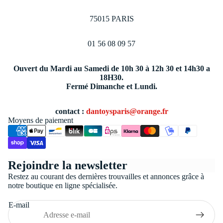
75015 PARIS
01 56 08 09 57
Ouvert du Mardi au Samedi de 10h 30 à 12h 30 et 14h30 a
18H30.
Fermé Dimanche et Lundi.
contact :
dantoysparis@orange.fr
Moyens de paiement
Politique de confidentialité
Rejoindre la newsletter
Conditions générales de vente
Restez au courant des dernières trouvailles et annonces grâce à
Coordonnées
notre boutique en ligne spécialisée.
Politique de remboursement
E-mail
Politique d’expédition
Mentions légales