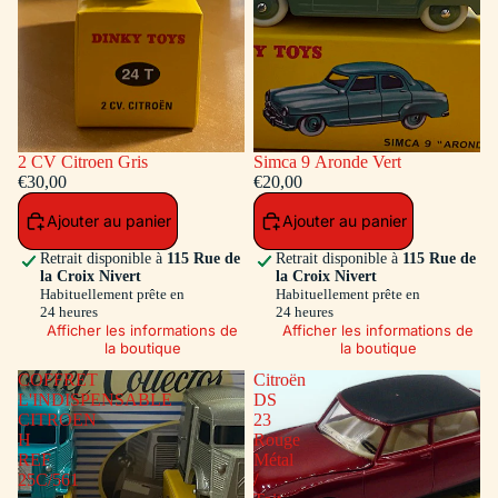
2 CV Citroen Gris
Simca 9 Aronde Vert
€30,00
€20,00
Ajouter au panier
Ajouter au panier
Retrait disponible à
115 Rue de
Retrait disponible à
115 Rue de
la Croix Nivert
la Croix Nivert
Habituellement prête en
Habituellement prête en
24 heures
24 heures
Afficher les informations de
Afficher les informations de
la boutique
la boutique
COFFRET
Citroën
L'INDISPENSABLE
DS
CITROEN
23
H
Rouge
REF
Métal
25C/561
/