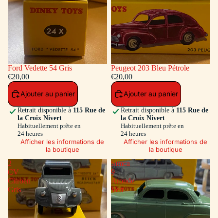
Ford Vedette 54 Gris
Peugeot 203 Bleu Pétrole
€20,00
€20,00
Ajouter au panier
Ajouter au panier
Retrait disponible à
115 Rue de
Retrait disponible à
115 Rue de
la Croix Nivert
la Croix Nivert
Habituellement prête en
Habituellement prête en
24 heures
24 heures
Afficher les informations de
Afficher les informations de
la boutique
la boutique
2
Simca
CV
9
Citroen
Aronde
Gris
Vert