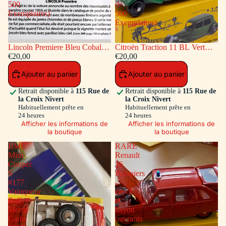
500
de
Exemplaires)
500
Exemplaires)
Lincoln Premiere Bleu Cobalt
Citroën Traction 11 BL Vert
(Série de 500 Exemplaires)
€20,00
(Série de 500 Exemplaires)
€20,00
Ajouter au panier
Ajouter au panier
Retrait disponible à
115 Rue de
Retrait disponible à
115 Rue de
la Croix Nivert
la Croix Nivert
Habituellement prête en
Habituellement prête en
24 heures
24 heures
Afficher les informations de
Afficher les informations de
la boutique
la boutique
BMC
RARE
Mini
Renault
Cooper
16
S
Pompiers
#177
-
Vainqueur
capot
Rallye
et
Monte
hayon
Carlo
ouvrants