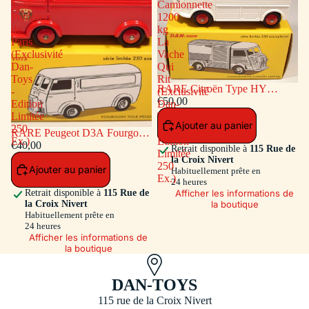
Tôlé
Camionnette
Pompiers
1200
de
kg
Paris
La
(Exclusivité
Vache
Dan-
Qui
Toys
Rit
RARE Citroën Type HY
-
(Exclusivité
Camionnette 1200 kg La Vache
€50,00
Edition
Dan-
Qui Rit (Exclusivité Dan-Toys -
Limitée
Toys
Ajouter au panier
Edition Limitée 250 Ex.)
250
-
RARE Peugeot D3A Fourgon
Ex.)
Edition
Tôlé Pompiers de Paris
€40,00
Retrait disponible à
115 Rue de
Limitée
(Exclusivité Dan-Toys - Edition
la Croix Nivert
250
Ajouter au panier
Limitée 250 Ex.)
Habituellement prête en
Ex.)
24 heures
Afficher les informations de
Retrait disponible à
115 Rue de
la boutique
la Croix Nivert
Habituellement prête en
24 heures
Afficher les informations de
la boutique
DAN-TOYS
115 rue de la Croix Nivert