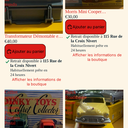
transfo
)
Morris Mini Cooper
Competition #7 Bleu / Toit et
€30,00
Capot Blanc
Ajouter au panier
Transformateur Démontable en
Retrait disponible à
115 Rue de
la Croix Nivert
matiére plastique Ref ADT-833
€40,00
Habituellement prête en
( Accessoires a l'intérieur du
24 heures
Ajouter au panier
transfo )
Afficher les informations de
la boutique
Retrait disponible à
115 Rue de
la Croix Nivert
Habituellement prête en
24 heures
Afficher les informations de
la boutique
Coffret
Buick
services
Roadmaster
publics
Jaune
voitures:
toit
Peugeot
Vert
Fourgon
Postal