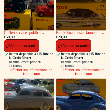
-
Citroen
2CV
incendie
Dinky
Toys
Coffret services publics
Buick Roadmaster Jaune toit
voitures: Peugeot Fourgon
€50,00
Vert
€20,00
Postal - Citroen 2CV incendie
Ajouter au panier
Ajouter au panier
Dinky Toys
Retrait disponible à
115 Rue de
Retrait disponible à
115 Rue de
la Croix Nivert
la Croix Nivert
Habituellement prête en
Habituellement prête en
24 heures
24 heures
Afficher les informations de
Afficher les informations de
la boutique
la boutique
Ford
Peugeot
Vedette
203
54
Bleu
Gris
Pétrole