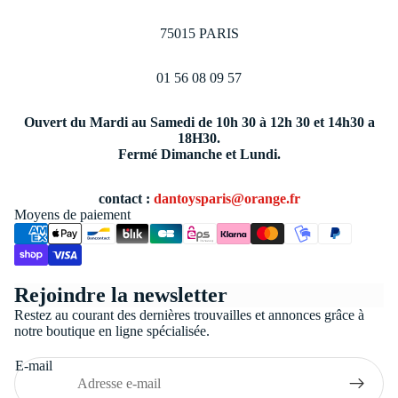
75015 PARIS
01 56 08 09 57
Ouvert du Mardi au Samedi de 10h 30 à 12h 30 et 14h30 a
18H30.
Fermé Dimanche et Lundi.
contact :
dantoysparis@orange.fr
Moyens de paiement
Politique de confidentialité
Rejoindre la newsletter
Conditions générales de vente
Restez au courant des dernières trouvailles et annonces grâce à
Coordonnées
notre boutique en ligne spécialisée.
Politique de remboursement
E-mail
Politique d’expédition
Mentions légales