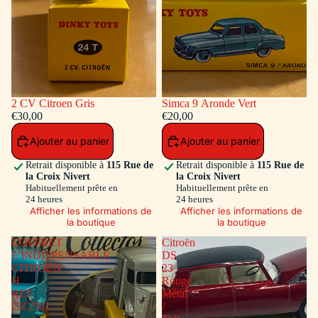
2 CV Citroen Gris
Simca 9 Aronde Vert
€30,00
€20,00
Ajouter au panier
Ajouter au panier
Retrait disponible à
115 Rue de
Retrait disponible à
115 Rue de
la Croix Nivert
la Croix Nivert
Habituellement prête en
Habituellement prête en
24 heures
24 heures
Afficher les informations de
Afficher les informations de
la boutique
la boutique
COFFRET
Citroën
L'INDISPENSABLE
DS
CITROEN
23
H
Rouge
REF
Métal
25C/561
/