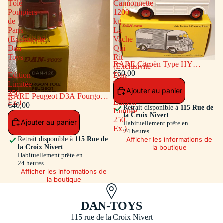
Tôlé
Camionnette
Pompiers
1200
de
kg
Paris
La
(Exclusivité
Vache
Dan-
Qui
Toys
Rit
RARE Citroën Type HY
-
(Exclusivité
Camionnette 1200 kg La Vache
€50,00
Edition
Dan-
Qui Rit (Exclusivité Dan-Toys -
Limitée
Toys
Ajouter au panier
Edition Limitée 250 Ex.)
250
-
RARE Peugeot D3A Fourgon
Ex.)
Edition
Tôlé Pompiers de Paris
€40,00
Retrait disponible à
115 Rue de
Limitée
(Exclusivité Dan-Toys - Edition
la Croix Nivert
250
Ajouter au panier
Limitée 250 Ex.)
Habituellement prête en
Ex.)
24 heures
Afficher les informations de
Retrait disponible à
115 Rue de
la boutique
la Croix Nivert
Habituellement prête en
24 heures
Afficher les informations de
la boutique
DAN-TOYS
115 rue de la Croix Nivert