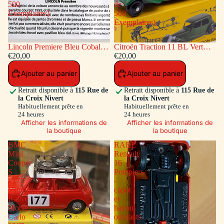
500
de
Exemplaires)
500
Exemplaires)
Lincoln Premiere Bleu Cobalt
Citroën Traction 11 BL Vert
(Série de 500 Exemplaires)
€20,00
(Série de 500 Exemplaires)
€20,00
Ajouter au panier
Ajouter au panier
Retrait disponible à
115 Rue de
Retrait disponible à
115 Rue de
la Croix Nivert
la Croix Nivert
Habituellement prête en
Habituellement prête en
24 heures
24 heures
Afficher les informations de
Afficher les informations de
la boutique
la boutique
BMC
RARE
Mini
Renault
Cooper
16
S
Pompiers
#177
-
Vainqueur
capot
Rallye
et
Monte
hayon
Carlo
ouvrants