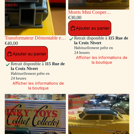
transfo
)
Morris Mini Cooper
Competition #7 Bleu / Toit et
€30,00
Capot Blanc
Ajouter au panier
Transformateur Démontable en
Retrait disponible à
115 Rue de
la Croix Nivert
matiére plastique Ref ADT-833
€40,00
Habituellement prête en
( Accessoires a l'intérieur du
24 heures
Ajouter au panier
transfo )
Afficher les informations de
la boutique
Retrait disponible à
115 Rue de
la Croix Nivert
Habituellement prête en
24 heures
Afficher les informations de
la boutique
Coffret
Buick
services
Roadmaster
publics
Jaune
voitures:
toit
Peugeot
Vert
Fourgon
Postal