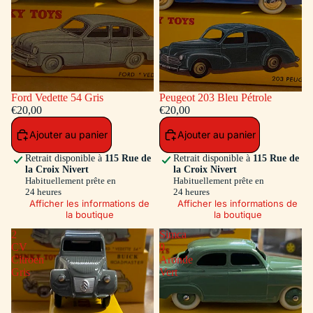
Ford Vedette 54 Gris
Peugeot 203 Bleu Pétrole
€20,00
€20,00
Ajouter au panier
Ajouter au panier
Retrait disponible à
115 Rue de
Retrait disponible à
115 Rue de
la Croix Nivert
la Croix Nivert
Habituellement prête en
Habituellement prête en
24 heures
24 heures
Afficher les informations de
Afficher les informations de
la boutique
la boutique
2
Simca
CV
9
Citroen
Aronde
Gris
Vert