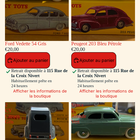
Ford Vedette 54 Gris
Peugeot 203 Bleu Pétrole
€20,00
€20,00
Ajouter au panier
Ajouter au panier
Retrait disponible à
115 Rue de
Retrait disponible à
115 Rue de
la Croix Nivert
la Croix Nivert
Habituellement prête en
Habituellement prête en
24 heures
24 heures
Afficher les informations de
Afficher les informations de
la boutique
la boutique
2
Simca
CV
9
Citroen
Aronde
Gris
Vert