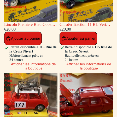
500
de
Exemplaires)
500
Exemplaires)
Lincoln Premiere Bleu Cobalt
Citroën Traction 11 BL Vert
(Série de 500 Exemplaires)
€20,00
(Série de 500 Exemplaires)
€20,00
Ajouter au panier
Ajouter au panier
Retrait disponible à
115 Rue de
Retrait disponible à
115 Rue de
la Croix Nivert
la Croix Nivert
Habituellement prête en
Habituellement prête en
24 heures
24 heures
Afficher les informations de
Afficher les informations de
la boutique
la boutique
BMC
RARE
Mini
Renault
Cooper
16
S
Pompiers
#177
-
Vainqueur
capot
Rallye
et
Monte
hayon
Carlo
ouvrants