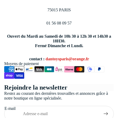
75015 PARIS
01 56 08 09 57
Ouvert du Mardi au Samedi de 10h 30 à 12h 30 et 14h30 a
18H30.
Fermé Dimanche et Lundi.
contact :
dantoysparis@orange.fr
Moyens de paiement
Politique de confidentialité
Rejoindre la newsletter
Conditions générales de vente
Restez au courant des dernières trouvailles et annonces grâce à
Coordonnées
notre boutique en ligne spécialisée.
Politique de remboursement
E-mail
Politique d’expédition
Mentions légales