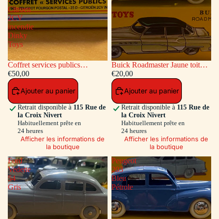
-
Citroen
2CV
incendie
Dinky
Toys
Coffret services publics
Buick Roadmaster Jaune toit
voitures: Peugeot Fourgon
€50,00
Vert
€20,00
Postal - Citroen 2CV incendie
Ajouter au panier
Ajouter au panier
Dinky Toys
Retrait disponible à
115 Rue de
Retrait disponible à
115 Rue de
la Croix Nivert
la Croix Nivert
Habituellement prête en
Habituellement prête en
24 heures
24 heures
Afficher les informations de
Afficher les informations de
la boutique
la boutique
Ford
Peugeot
Vedette
203
54
Bleu
Gris
Pétrole