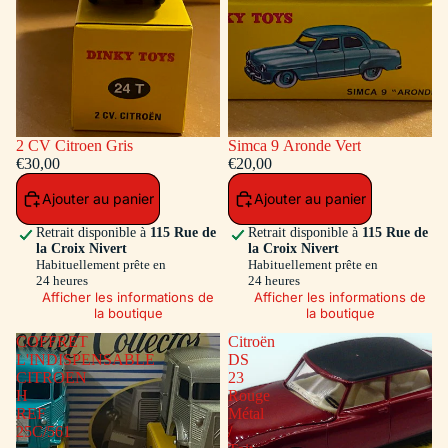
2 CV Citroen Gris
Simca 9 Aronde Vert
€30,00
€20,00
Ajouter au panier
Ajouter au panier
Retrait disponible à
115 Rue de
Retrait disponible à
115 Rue de
la Croix Nivert
la Croix Nivert
Habituellement prête en
Habituellement prête en
24 heures
24 heures
Afficher les informations de
Afficher les informations de
la boutique
la boutique
COFFRET
Citroën
L'INDISPENSABLE
DS
CITROEN
23
H
Rouge
REF
Métal
25C/561
/