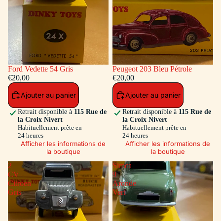
Ford Vedette 54 Gris
Peugeot 203 Bleu Pétrole
€20,00
€20,00
Ajouter au panier
Ajouter au panier
Retrait disponible à
115 Rue de
Retrait disponible à
115 Rue de
la Croix Nivert
la Croix Nivert
Habituellement prête en
Habituellement prête en
24 heures
24 heures
Afficher les informations de
Afficher les informations de
la boutique
la boutique
2
Simca
CV
9
Citroen
Aronde
Gris
Vert