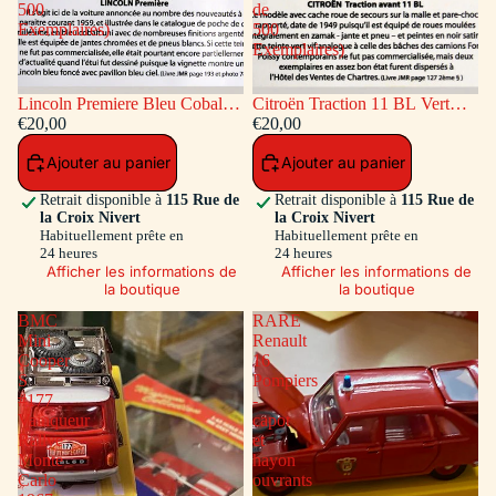
500
de
Exemplaires)
500
Exemplaires)
Lincoln Premiere Bleu Cobalt
Citroën Traction 11 BL Vert
(Série de 500 Exemplaires)
€20,00
(Série de 500 Exemplaires)
€20,00
Ajouter au panier
Ajouter au panier
Retrait disponible à
115 Rue de
Retrait disponible à
115 Rue de
la Croix Nivert
la Croix Nivert
Habituellement prête en
Habituellement prête en
24 heures
24 heures
Afficher les informations de
Afficher les informations de
la boutique
la boutique
BMC
RARE
Mini
Renault
Cooper
16
S
Pompiers
#177
-
Vainqueur
capot
Rallye
et
Monte
hayon
Carlo
ouvrants