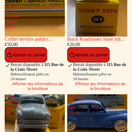
-
Citroen
2CV
incendie
Dinky
Toys
Coffret services publics
Buick Roadmaster Jaune toit
voitures: Peugeot Fourgon
€50,00
Vert
€20,00
Postal - Citroen 2CV incendie
Ajouter au panier
Ajouter au panier
Dinky Toys
Retrait disponible à
115 Rue de
Retrait disponible à
115 Rue de
la Croix Nivert
la Croix Nivert
Habituellement prête en
Habituellement prête en
24 heures
24 heures
Afficher les informations de
Afficher les informations de
la boutique
la boutique
Ford
Peugeot
Vedette
203
54
Bleu
Gris
Pétrole