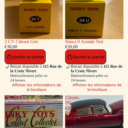
2 CV Citroen Gris
Simca 9 Aronde Vert
€30,00
€20,00
Ajouter au panier
Ajouter au panier
Retrait disponible à
115 Rue de
Retrait disponible à
115 Rue de
la Croix Nivert
la Croix Nivert
Habituellement prête en
Habituellement prête en
24 heures
24 heures
Afficher les informations de
Afficher les informations de
la boutique
la boutique
COFFRET
Citroën
L'INDISPENSABLE
DS
CITROEN
23
H
Rouge
REF
Métal
25C/561
/