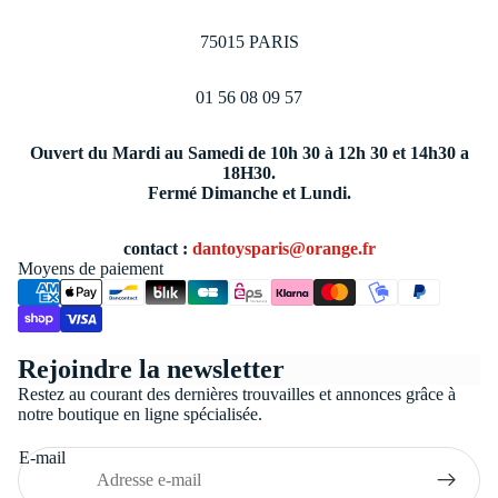
75015 PARIS
01 56 08 09 57
Ouvert du Mardi au Samedi de 10h 30 à 12h 30 et 14h30 a
18H30.
Fermé Dimanche et Lundi.
contact :
dantoysparis@orange.fr
Moyens de paiement
Politique de confidentialité
Rejoindre la newsletter
Conditions générales de vente
Restez au courant des dernières trouvailles et annonces grâce à
Coordonnées
notre boutique en ligne spécialisée.
Politique de remboursement
E-mail
Politique d’expédition
Mentions légales