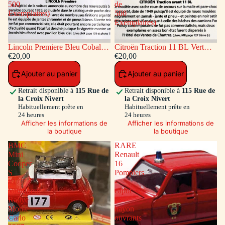
500
de
Exemplaires)
500
Exemplaires)
Lincoln Premiere Bleu Cobalt
Citroën Traction 11 BL Vert
(Série de 500 Exemplaires)
€20,00
(Série de 500 Exemplaires)
€20,00
Ajouter au panier
Ajouter au panier
Retrait disponible à
115 Rue de
Retrait disponible à
115 Rue de
la Croix Nivert
la Croix Nivert
Habituellement prête en
Habituellement prête en
24 heures
24 heures
Afficher les informations de
Afficher les informations de
la boutique
la boutique
BMC
RARE
Mini
Renault
Cooper
16
S
Pompiers
#177
-
Vainqueur
capot
Rallye
et
Monte
hayon
Carlo
ouvrants