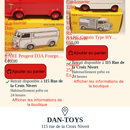
Tôlé
Camionnette
Pompiers
1200
de
kg
Paris
La
(Exclusivité
Vache
Dan-
Qui
Toys
Rit
RARE Citroën Type HY
-
(Exclusivité
Camionnette 1200 kg La Vache
€50,00
Edition
Dan-
Qui Rit (Exclusivité Dan-Toys -
Limitée
Toys
Ajouter au panier
Edition Limitée 250 Ex.)
250
-
RARE Peugeot D3A Fourgon
Ex.)
Edition
Tôlé Pompiers de Paris
€40,00
Retrait disponible à
115 Rue de
Limitée
(Exclusivité Dan-Toys - Edition
la Croix Nivert
250
Ajouter au panier
Limitée 250 Ex.)
Habituellement prête en
Ex.)
24 heures
Afficher les informations de
Retrait disponible à
115 Rue de
la boutique
la Croix Nivert
Habituellement prête en
24 heures
Afficher les informations de
la boutique
DAN-TOYS
115 rue de la Croix Nivert