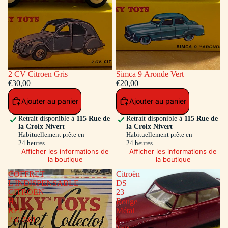
2 CV Citroen Gris
Simca 9 Aronde Vert
€30,00
€20,00
Ajouter au panier
Ajouter au panier
Retrait disponible à
115 Rue de
Retrait disponible à
115 Rue de
la Croix Nivert
la Croix Nivert
Habituellement prête en
Habituellement prête en
24 heures
24 heures
Afficher les informations de
Afficher les informations de
la boutique
la boutique
COFFRET
Citroën
L'INDISPENSABLE
DS
CITROEN
23
H
Rouge
REF
Métal
25C/561
/