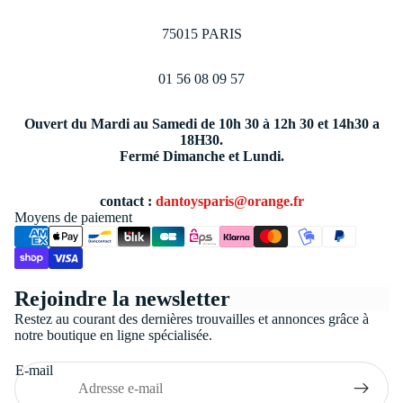
75015 PARIS
01 56 08 09 57
Ouvert du Mardi au Samedi de 10h 30 à 12h 30 et 14h30 a
18H30.
Fermé Dimanche et Lundi.
contact :
dantoysparis@orange.fr
Moyens de paiement
Politique de confidentialité
Rejoindre la newsletter
Conditions générales de vente
Restez au courant des dernières trouvailles et annonces grâce à
Coordonnées
notre boutique en ligne spécialisée.
Politique de remboursement
E-mail
Politique d’expédition
Mentions légales