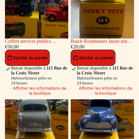
-
Citroen
2CV
incendie
Dinky
Toys
Coffret services publics
Buick Roadmaster Jaune toit
voitures: Peugeot Fourgon
€50,00
Vert
€20,00
Postal - Citroen 2CV incendie
Ajouter au panier
Ajouter au panier
Dinky Toys
Retrait disponible à
115 Rue de
Retrait disponible à
115 Rue de
la Croix Nivert
la Croix Nivert
Habituellement prête en
Habituellement prête en
24 heures
24 heures
Afficher les informations de
Afficher les informations de
la boutique
la boutique
Ford
Peugeot
Vedette
203
54
Bleu
Gris
Pétrole