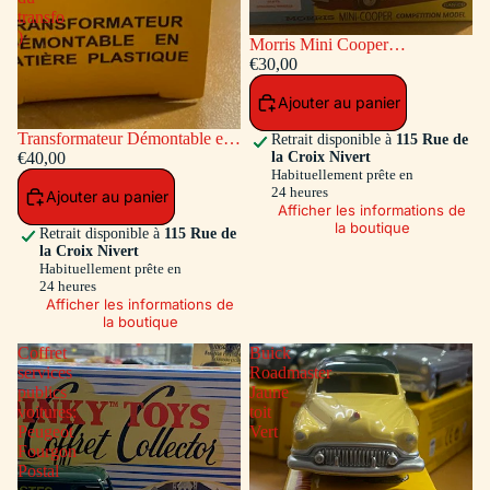
transfo
)
Morris Mini Cooper
Competition #7 Bleu / Toit et
€30,00
Capot Blanc
Ajouter au panier
Transformateur Démontable en
Retrait disponible à
115 Rue de
la Croix Nivert
matiére plastique Ref ADT-833
€40,00
Habituellement prête en
( Accessoires a l'intérieur du
24 heures
Ajouter au panier
transfo )
Afficher les informations de
la boutique
Retrait disponible à
115 Rue de
la Croix Nivert
Habituellement prête en
24 heures
Afficher les informations de
la boutique
Coffret
Buick
services
Roadmaster
publics
Jaune
voitures:
toit
Peugeot
Vert
Fourgon
Postal