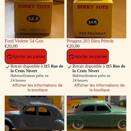
Ford Vedette 54 Gris
Peugeot 203 Bleu Pétrole
€20,00
€20,00
Ajouter au panier
Ajouter au panier
Retrait disponible à
115 Rue de
Retrait disponible à
115 Rue de
la Croix Nivert
la Croix Nivert
Habituellement prête en
Habituellement prête en
24 heures
24 heures
Afficher les informations de
Afficher les informations de
la boutique
la boutique
2
Simca
CV
9
Citroen
Aronde
Gris
Vert