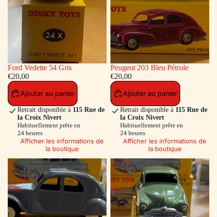
Ford Vedette 54 Gris
Peugeot 203 Bleu Pétrole
€20,00
€20,00
Ajouter au panier
Ajouter au panier
Retrait disponible à
115 Rue de
Retrait disponible à
115 Rue de
la Croix Nivert
la Croix Nivert
Habituellement prête en
Habituellement prête en
24 heures
24 heures
Afficher les informations de
Afficher les informations de
la boutique
la boutique
2
Simca
CV
9
Citroen
Aronde
Gris
Vert