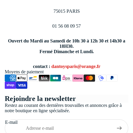
75015 PARIS
01 56 08 09 57
Ouvert du Mardi au Samedi de 10h 30 à 12h 30 et 14h30 a
18H30.
Fermé Dimanche et Lundi.
contact :
dantoysparis@orange.fr
Moyens de paiement
Politique de confidentialité
Rejoindre la newsletter
Conditions générales de vente
Restez au courant des dernières trouvailles et annonces grâce à
Coordonnées
notre boutique en ligne spécialisée.
Politique de remboursement
E-mail
Politique d’expédition
Mentions légales