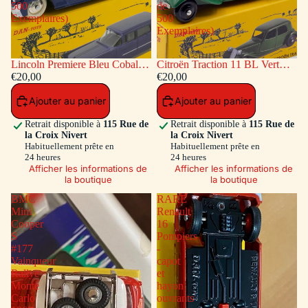
500
de
Exemplaires)
500
Exemplaires)
Lincoln Premiere Bleu Cobalt
Citroën Traction 11 BL Vert
(Série de 500 Exemplaires)
€20,00
(Série de 500 Exemplaires)
€20,00
Ajouter au panier
Ajouter au panier
Retrait disponible à
115 Rue de
Retrait disponible à
115 Rue de
la Croix Nivert
la Croix Nivert
Habituellement prête en
Habituellement prête en
24 heures
24 heures
Afficher les informations de
Afficher les informations de
la boutique
la boutique
BMC
RARE
Mini
Renault
Cooper
16
S
Pompiers
#177
-
Vainqueur
capot
Rallye
et
Monte
hayon
Carlo
ouvrants