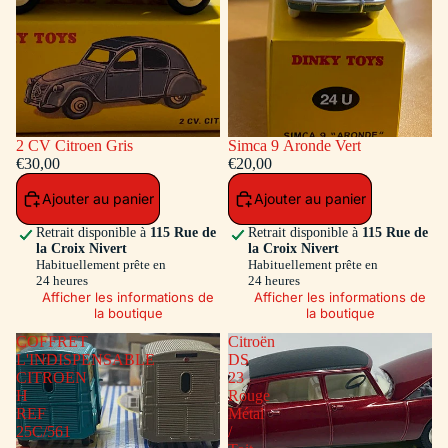
2 CV Citroen Gris
Simca 9 Aronde Vert
€30,00
€20,00
Ajouter au panier
Ajouter au panier
Retrait disponible à
115 Rue de
Retrait disponible à
115 Rue de
la Croix Nivert
la Croix Nivert
Habituellement prête en
Habituellement prête en
24 heures
24 heures
Afficher les informations de
Afficher les informations de
la boutique
la boutique
COFFRET
Citroën
L'INDISPENSABLE
DS
CITROEN
23
H
Rouge
REF
Métal
25C/561
/