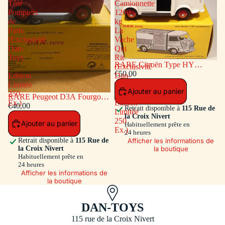
Tôlé
Camionnette
Pompiers
1200
de
kg
Paris
La
(Exclusivité
Vache
Dan-
Qui
Toys
Rit
RARE Citroën Type HY
-
(Exclusivité
Camionnette 1200 kg La Vache
€50,00
Edition
Dan-
Qui Rit (Exclusivité Dan-Toys -
Limitée
Toys
Ajouter au panier
Edition Limitée 250 Ex.)
250
-
RARE Peugeot D3A Fourgon
Ex.)
Edition
Tôlé Pompiers de Paris
€40,00
Retrait disponible à
115 Rue de
Limitée
(Exclusivité Dan-Toys - Edition
la Croix Nivert
250
Ajouter au panier
Limitée 250 Ex.)
Habituellement prête en
Ex.)
24 heures
Afficher les informations de
Retrait disponible à
115 Rue de
la boutique
la Croix Nivert
Habituellement prête en
24 heures
Afficher les informations de
la boutique
DAN-TOYS
115 rue de la Croix Nivert