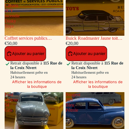
-
Citroen
2CV
incendie
Dinky
Toys
Coffret services publics
Buick Roadmaster Jaune toit
voitures: Peugeot Fourgon
€50,00
Vert
€20,00
Postal - Citroen 2CV incendie
Ajouter au panier
Ajouter au panier
Dinky Toys
Retrait disponible à
115 Rue de
Retrait disponible à
115 Rue de
la Croix Nivert
la Croix Nivert
Habituellement prête en
Habituellement prête en
24 heures
24 heures
Afficher les informations de
Afficher les informations de
la boutique
la boutique
Ford
Peugeot
Vedette
203
54
Bleu
Gris
Pétrole