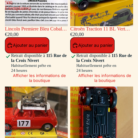
500
de
Exemplaires)
500
Exemplaires)
Lincoln Premiere Bleu Cobalt
Citroën Traction 11 BL Vert
(Série de 500 Exemplaires)
€20,00
(Série de 500 Exemplaires)
€20,00
Ajouter au panier
Ajouter au panier
Retrait disponible à
115 Rue de
Retrait disponible à
115 Rue de
la Croix Nivert
la Croix Nivert
Habituellement prête en
Habituellement prête en
24 heures
24 heures
Afficher les informations de
Afficher les informations de
la boutique
la boutique
BMC
RARE
Mini
Renault
Cooper
16
S
Pompiers
#177
-
Vainqueur
capot
Rallye
et
Monte
hayon
Carlo
ouvrants