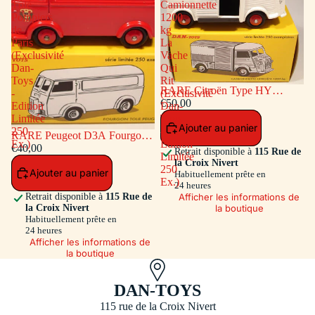
Tôlé
Camionnette
Pompiers
1200
de
kg
Paris
La
(Exclusivité
Vache
Dan-
Qui
Toys
Rit
RARE Citroën Type HY
-
(Exclusivité
Camionnette 1200 kg La Vache
€50,00
Edition
Dan-
Qui Rit (Exclusivité Dan-Toys -
Limitée
Toys
Ajouter au panier
Edition Limitée 250 Ex.)
250
-
RARE Peugeot D3A Fourgon
Ex.)
Edition
Tôlé Pompiers de Paris
€40,00
Retrait disponible à
115 Rue de
Limitée
(Exclusivité Dan-Toys - Edition
la Croix Nivert
250
Ajouter au panier
Limitée 250 Ex.)
Habituellement prête en
Ex.)
24 heures
Afficher les informations de
Retrait disponible à
115 Rue de
la boutique
la Croix Nivert
Habituellement prête en
24 heures
Afficher les informations de
la boutique
DAN-TOYS
115 rue de la Croix Nivert