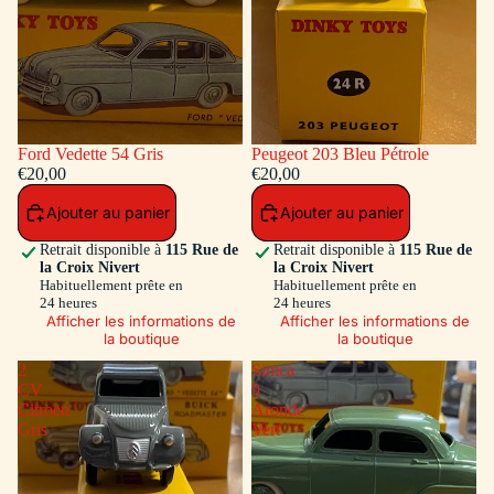
Ford Vedette 54 Gris
Peugeot 203 Bleu Pétrole
€20,00
€20,00
Ajouter au panier
Ajouter au panier
Retrait disponible à
115 Rue de
Retrait disponible à
115 Rue de
la Croix Nivert
la Croix Nivert
Habituellement prête en
Habituellement prête en
24 heures
24 heures
Afficher les informations de
Afficher les informations de
la boutique
la boutique
2
Simca
CV
9
Citroen
Aronde
Gris
Vert