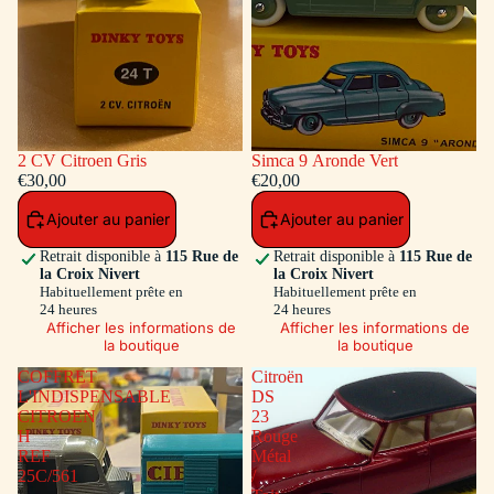
2 CV Citroen Gris
Simca 9 Aronde Vert
€30,00
€20,00
Ajouter au panier
Ajouter au panier
Retrait disponible à
115 Rue de
Retrait disponible à
115 Rue de
la Croix Nivert
la Croix Nivert
Habituellement prête en
Habituellement prête en
24 heures
24 heures
Afficher les informations de
Afficher les informations de
la boutique
la boutique
COFFRET
Citroën
L'INDISPENSABLE
DS
CITROEN
23
H
Rouge
REF
Métal
25C/561
/