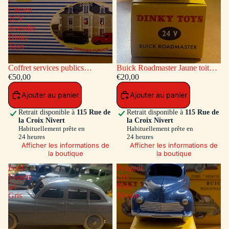
-
Citroen
2CV
incendie
Dinky
Toys
Coffret services publics
Buick Roadmaster Jaune toit
voitures: Peugeot Fourgon
€50,00
Vert
€20,00
Postal - Citroen 2CV incendie
Ajouter au panier
Ajouter au panier
Dinky Toys
Retrait disponible à
115 Rue de
Retrait disponible à
115 Rue de
la Croix Nivert
la Croix Nivert
Habituellement prête en
Habituellement prête en
24 heures
24 heures
Afficher les informations de
Afficher les informations de
la boutique
la boutique
Ford
Peugeot
Vedette
203
54
Bleu
Gris
Pétrole