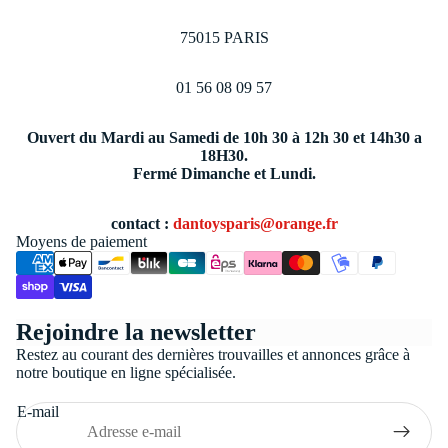
75015 PARIS
01 56 08 09 57
Ouvert du Mardi au Samedi de 10h 30 à 12h 30 et 14h30 a
18H30.
Fermé Dimanche et Lundi.
contact :
dantoysparis@orange.fr
Moyens de paiement
Politique de confidentialité
Rejoindre la newsletter
Conditions générales de vente
Restez au courant des dernières trouvailles et annonces grâce à
Coordonnées
notre boutique en ligne spécialisée.
Politique de remboursement
E-mail
Politique d’expédition
Mentions légales