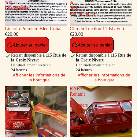
500
de
Exemplaires)
500
Exemplaires)
Lincoln Premiere Bleu Cobalt
Citroën Traction 11 BL Vert
(Série de 500 Exemplaires)
€20,00
(Série de 500 Exemplaires)
€20,00
Ajouter au panier
Ajouter au panier
Retrait disponible à
115 Rue de
Retrait disponible à
115 Rue de
la Croix Nivert
la Croix Nivert
Habituellement prête en
Habituellement prête en
24 heures
24 heures
Afficher les informations de
Afficher les informations de
la boutique
la boutique
BMC
RARE
Mini
Renault
Cooper
16
S
Pompiers
#177
-
Vainqueur
capot
Rallye
et
Monte
hayon
Carlo
ouvrants