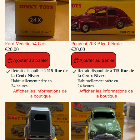
Ford Vedette 54 Gris
Peugeot 203 Bleu Pétrole
€20,00
€20,00
Ajouter au panier
Ajouter au panier
Retrait disponible à
115 Rue de
Retrait disponible à
115 Rue de
la Croix Nivert
la Croix Nivert
Habituellement prête en
Habituellement prête en
24 heures
24 heures
Afficher les informations de
Afficher les informations de
la boutique
la boutique
2
Simca
CV
9
Citroen
Aronde
Gris
Vert