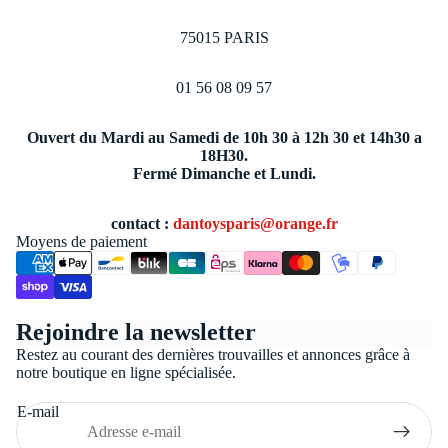
75015 PARIS
01 56 08 09 57
Ouvert du Mardi au Samedi de 10h 30 à 12h 30 et 14h30 a
18H30.
Fermé Dimanche et Lundi.
contact :
dantoysparis@orange.fr
Moyens de paiement
Politique de confidentialité
Rejoindre la newsletter
Conditions générales de vente
Restez au courant des dernières trouvailles et annonces grâce à
Coordonnées
notre boutique en ligne spécialisée.
Politique de remboursement
E-mail
Politique d’expédition
Mentions légales