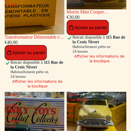
transfo
)
Morris Mini Cooper
Competition #7 Bleu / Toit et
€30,00
Capot Blanc
Ajouter au panier
Transformateur Démontable en
Retrait disponible à
115 Rue de
la Croix Nivert
matiére plastique Ref ADT-833
€40,00
Habituellement prête en
( Accessoires a l'intérieur du
24 heures
Ajouter au panier
transfo )
Afficher les informations de
la boutique
Retrait disponible à
115 Rue de
la Croix Nivert
Habituellement prête en
24 heures
Afficher les informations de
la boutique
Coffret
Buick
services
Roadmaster
publics
Jaune
voitures:
toit
Peugeot
Vert
Fourgon
Postal