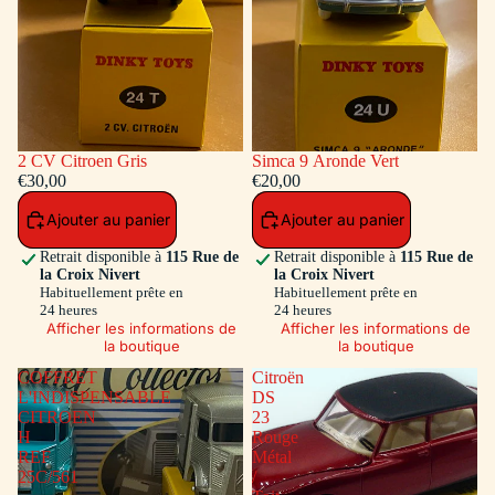
2 CV Citroen Gris
Simca 9 Aronde Vert
€30,00
€20,00
Ajouter au panier
Ajouter au panier
Retrait disponible à
115 Rue de
Retrait disponible à
115 Rue de
la Croix Nivert
la Croix Nivert
Habituellement prête en
Habituellement prête en
24 heures
24 heures
Afficher les informations de
Afficher les informations de
la boutique
la boutique
COFFRET
Citroën
L'INDISPENSABLE
DS
CITROEN
23
H
Rouge
REF
Métal
25C/561
/