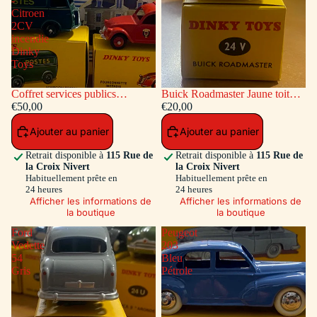
-
Citroen
2CV
incendie
Dinky
Toys
Coffret services publics
Buick Roadmaster Jaune toit
voitures: Peugeot Fourgon
€50,00
Vert
€20,00
Postal - Citroen 2CV incendie
Ajouter au panier
Ajouter au panier
Dinky Toys
Retrait disponible à
115 Rue de
Retrait disponible à
115 Rue de
la Croix Nivert
la Croix Nivert
Habituellement prête en
Habituellement prête en
24 heures
24 heures
Afficher les informations de
Afficher les informations de
la boutique
la boutique
Ford
Peugeot
Vedette
203
54
Bleu
Gris
Pétrole