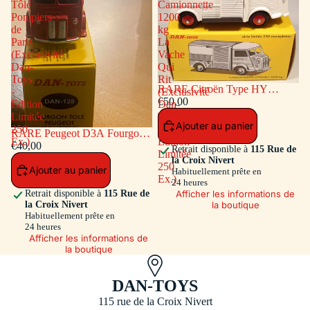
Tôlé
Camionnette
Pompiers
1200
de
kg
Paris
La
(Exclusivité
Vache
Dan-
Qui
Toys
Rit
RARE Citroën Type HY
-
(Exclusivité
Camionnette 1200 kg La Vache
€50,00
Edition
Dan-
Qui Rit (Exclusivité Dan-Toys -
Limitée
Toys
Ajouter au panier
Edition Limitée 250 Ex.)
250
-
RARE Peugeot D3A Fourgon
Ex.)
Edition
Tôlé Pompiers de Paris
€40,00
Retrait disponible à
115 Rue de
Limitée
(Exclusivité Dan-Toys - Edition
la Croix Nivert
250
Ajouter au panier
Limitée 250 Ex.)
Habituellement prête en
Ex.)
24 heures
Afficher les informations de
Retrait disponible à
115 Rue de
la boutique
la Croix Nivert
Habituellement prête en
24 heures
Afficher les informations de
la boutique
DAN-TOYS
115 rue de la Croix Nivert