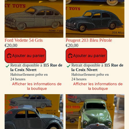
Ford Vedette 54 Gris
Peugeot 203 Bleu Pétrole
€20,00
€20,00
Ajouter au panier
Ajouter au panier
Retrait disponible à
115 Rue de
Retrait disponible à
115 Rue de
la Croix Nivert
la Croix Nivert
Habituellement prête en
Habituellement prête en
24 heures
24 heures
Afficher les informations de
Afficher les informations de
la boutique
la boutique
2
Simca
CV
9
Citroen
Aronde
Gris
Vert