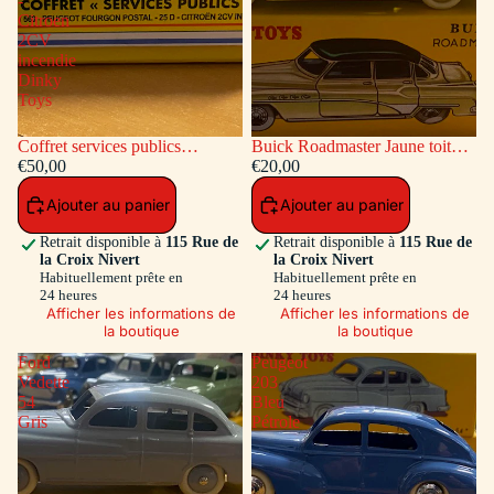
-
Citroen
2CV
incendie
Dinky
Toys
Coffret services publics
Buick Roadmaster Jaune toit
voitures: Peugeot Fourgon
€50,00
Vert
€20,00
Postal - Citroen 2CV incendie
Ajouter au panier
Ajouter au panier
Dinky Toys
Retrait disponible à
115 Rue de
Retrait disponible à
115 Rue de
la Croix Nivert
la Croix Nivert
Habituellement prête en
Habituellement prête en
24 heures
24 heures
Afficher les informations de
Afficher les informations de
la boutique
la boutique
Ford
Peugeot
Vedette
203
54
Bleu
Gris
Pétrole