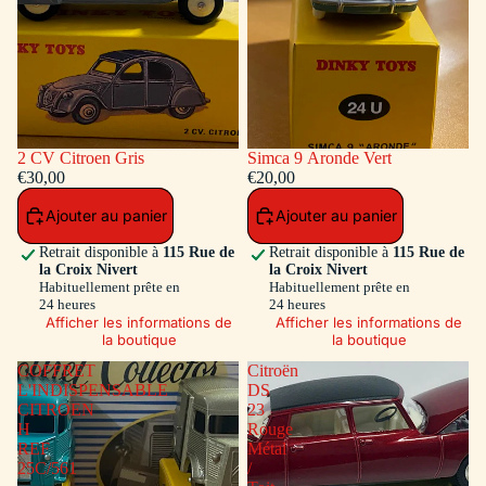
2 CV Citroen Gris
Simca 9 Aronde Vert
€30,00
€20,00
Ajouter au panier
Ajouter au panier
Retrait disponible à
115 Rue de
Retrait disponible à
115 Rue de
la Croix Nivert
la Croix Nivert
Habituellement prête en
Habituellement prête en
24 heures
24 heures
Afficher les informations de
Afficher les informations de
la boutique
la boutique
COFFRET
Citroën
L'INDISPENSABLE
DS
CITROEN
23
H
Rouge
REF
Métal
25C/561
/