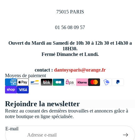
75015 PARIS
01 56 08 09 57
Ouvert du Mardi au Samedi de 10h 30 à 12h 30 et 14h30 a
18H30.
Fermé Dimanche et Lundi.
contact :
dantoysparis@orange.fr
Moyens de paiement
Politique de confidentialité
Rejoindre la newsletter
Conditions générales de vente
Restez au courant des dernières trouvailles et annonces grâce à
Coordonnées
notre boutique en ligne spécialisée.
Politique de remboursement
E-mail
Politique d’expédition
Mentions légales