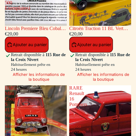
500
de
Exemplaires)
500
Exemplaires)
Lincoln Premiere Bleu Cobalt
Citroën Traction 11 BL Vert
(Série de 500 Exemplaires)
€20,00
(Série de 500 Exemplaires)
€20,00
Ajouter au panier
Ajouter au panier
Retrait disponible à
115 Rue de
Retrait disponible à
115 Rue de
la Croix Nivert
la Croix Nivert
Habituellement prête en
Habituellement prête en
24 heures
24 heures
Afficher les informations de
Afficher les informations de
la boutique
la boutique
BMC
RARE
Mini
Renault
Cooper
16
S
Pompiers
#177
-
Vainqueur
capot
Rallye
et
Monte
hayon
Carlo
ouvrants