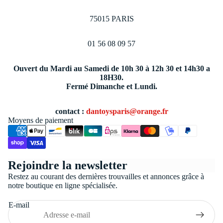
75015 PARIS
01 56 08 09 57
Ouvert du Mardi au Samedi de 10h 30 à 12h 30 et 14h30 a
18H30.
Fermé Dimanche et Lundi.
contact :
dantoysparis@orange.fr
Moyens de paiement
Politique de confidentialité
Rejoindre la newsletter
Conditions générales de vente
Restez au courant des dernières trouvailles et annonces grâce à
Coordonnées
notre boutique en ligne spécialisée.
Politique de remboursement
E-mail
Politique d’expédition
Mentions légales