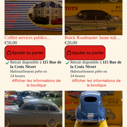
-
Citroen
2CV
incendie
Dinky
Toys
Coffret services publics
Buick Roadmaster Jaune toit
voitures: Peugeot Fourgon
€50,00
Vert
€20,00
Postal - Citroen 2CV incendie
Ajouter au panier
Ajouter au panier
Dinky Toys
Retrait disponible à
115 Rue de
Retrait disponible à
115 Rue de
la Croix Nivert
la Croix Nivert
Habituellement prête en
Habituellement prête en
24 heures
24 heures
Afficher les informations de
Afficher les informations de
la boutique
la boutique
Ford
Peugeot
Vedette
203
54
Bleu
Gris
Pétrole