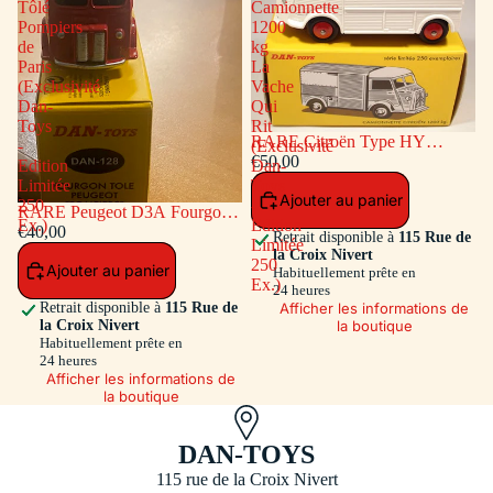
Tôlé
Camionnette
Pompiers
1200
de
kg
Paris
La
(Exclusivité
Vache
Dan-
Qui
Toys
Rit
RARE Citroën Type HY
-
(Exclusivité
Camionnette 1200 kg La Vache
€50,00
Edition
Dan-
Qui Rit (Exclusivité Dan-Toys -
Limitée
Toys
Ajouter au panier
Edition Limitée 250 Ex.)
250
-
RARE Peugeot D3A Fourgon
Ex.)
Edition
Tôlé Pompiers de Paris
€40,00
Retrait disponible à
115 Rue de
Limitée
(Exclusivité Dan-Toys - Edition
la Croix Nivert
250
Ajouter au panier
Limitée 250 Ex.)
Habituellement prête en
Ex.)
24 heures
Afficher les informations de
Retrait disponible à
115 Rue de
la boutique
la Croix Nivert
Habituellement prête en
24 heures
Afficher les informations de
la boutique
DAN-TOYS
115 rue de la Croix Nivert