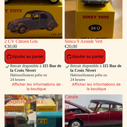
2 CV Citroen Gris
Simca 9 Aronde Vert
€30,00
€20,00
Ajouter au panier
Ajouter au panier
Retrait disponible à
115 Rue de
Retrait disponible à
115 Rue de
la Croix Nivert
la Croix Nivert
Habituellement prête en
Habituellement prête en
24 heures
24 heures
Afficher les informations de
Afficher les informations de
la boutique
la boutique
COFFRET
Citroën
L'INDISPENSABLE
DS
CITROEN
23
H
Rouge
REF
Métal
25C/561
/