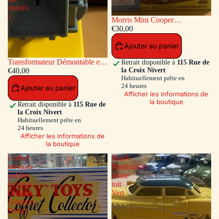
transfo
)
Morris Mini Cooper
Competition #7 Bleu / Toit et
€30,00
Capot Blanc
Ajouter au panier
Transformateur Démontable en
Retrait disponible à
115 Rue de
la Croix Nivert
matiére plastique Ref ADT-833
€40,00
Habituellement prête en
( Accessoires a l'intérieur du
24 heures
Ajouter au panier
transfo )
Afficher les informations de
la boutique
Retrait disponible à
115 Rue de
la Croix Nivert
Habituellement prête en
24 heures
Afficher les informations de
la boutique
Coffret
Buick
services
Roadmaster
publics
Jaune
voitures:
toit
Peugeot
Vert
Fourgon
Postal