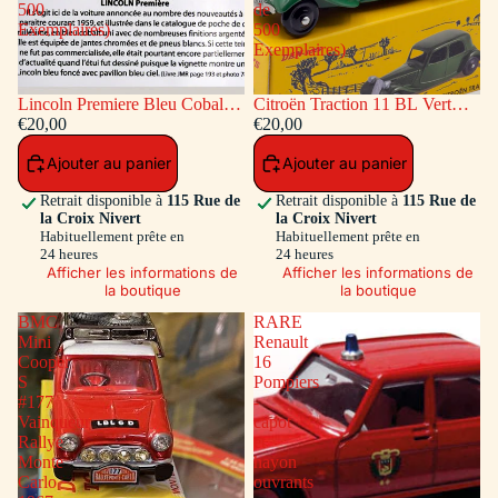
500
de
Exemplaires)
500
Exemplaires)
Lincoln Premiere Bleu Cobalt
Citroën Traction 11 BL Vert
(Série de 500 Exemplaires)
€20,00
(Série de 500 Exemplaires)
€20,00
Ajouter au panier
Ajouter au panier
Retrait disponible à
115 Rue de
Retrait disponible à
115 Rue de
la Croix Nivert
la Croix Nivert
Habituellement prête en
Habituellement prête en
24 heures
24 heures
Afficher les informations de
Afficher les informations de
la boutique
la boutique
BMC
RARE
Mini
Renault
Cooper
16
S
Pompiers
#177
-
Vainqueur
capot
Rallye
et
Monte
hayon
Carlo
ouvrants