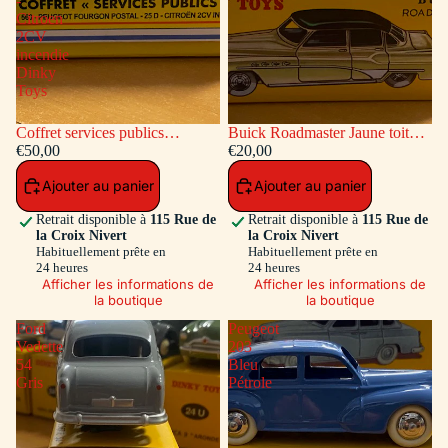
-
Citroen
2CV
incendie
Dinky
Toys
Coffret services publics
Buick Roadmaster Jaune toit
voitures: Peugeot Fourgon
€50,00
Vert
€20,00
Postal - Citroen 2CV incendie
Ajouter au panier
Ajouter au panier
Dinky Toys
Retrait disponible à
115 Rue de
Retrait disponible à
115 Rue de
la Croix Nivert
la Croix Nivert
Habituellement prête en
Habituellement prête en
24 heures
24 heures
Afficher les informations de
Afficher les informations de
la boutique
la boutique
Ford
Peugeot
Vedette
203
54
Bleu
Gris
Pétrole