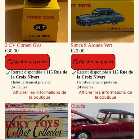
2 CV Citroen Gris
Simca 9 Aronde Vert
€30,00
€20,00
Ajouter au panier
Ajouter au panier
Retrait disponible à
115 Rue de
Retrait disponible à
115 Rue de
la Croix Nivert
la Croix Nivert
Habituellement prête en
Habituellement prête en
24 heures
24 heures
Afficher les informations de
Afficher les informations de
la boutique
la boutique
COFFRET
Citroën
L'INDISPENSABLE
DS
CITROEN
23
H
Rouge
REF
Métal
25C/561
/