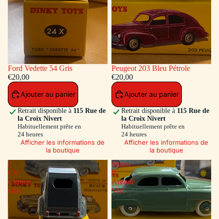
Ford Vedette 54 Gris
Peugeot 203 Bleu Pétrole
€20,00
€20,00
Ajouter au panier
Ajouter au panier
Retrait disponible à
115 Rue de
Retrait disponible à
115 Rue de
la Croix Nivert
la Croix Nivert
Habituellement prête en
Habituellement prête en
24 heures
24 heures
Afficher les informations de
Afficher les informations de
la boutique
la boutique
2
Simca
CV
9
Citroen
Aronde
Gris
Vert