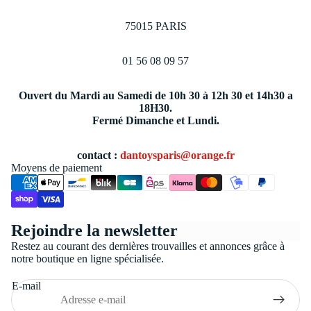
75015 PARIS
01 56 08 09 57
Ouvert du Mardi au Samedi de 10h 30 à 12h 30 et 14h30 a
18H30.
Fermé Dimanche et Lundi.
contact :
dantoysparis@orange.fr
Moyens de paiement
Politique de confidentialité
Rejoindre la newsletter
Conditions générales de vente
Restez au courant des dernières trouvailles et annonces grâce à
Coordonnées
notre boutique en ligne spécialisée.
Politique de remboursement
E-mail
Politique d’expédition
Mentions légales