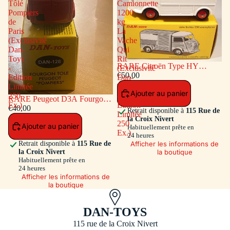
Tôlé
Camionnette
Pompiers
1200
de
kg
Paris
La
(Exclusivité
Vache
Dan-
Qui
Toys
Rit
RARE Citroën Type HY
-
(Exclusivité
Camionnette 1200 kg La Vache
€50,00
Edition
Dan-
Qui Rit (Exclusivité Dan-Toys -
Limitée
Toys
Ajouter au panier
Edition Limitée 250 Ex.)
250
-
RARE Peugeot D3A Fourgon
Ex.)
Edition
Tôlé Pompiers de Paris
€40,00
Retrait disponible à
115 Rue de
Limitée
(Exclusivité Dan-Toys - Edition
la Croix Nivert
250
Ajouter au panier
Limitée 250 Ex.)
Habituellement prête en
Ex.)
24 heures
Afficher les informations de
Retrait disponible à
115 Rue de
la boutique
la Croix Nivert
Habituellement prête en
24 heures
Afficher les informations de
la boutique
DAN-TOYS
115 rue de la Croix Nivert