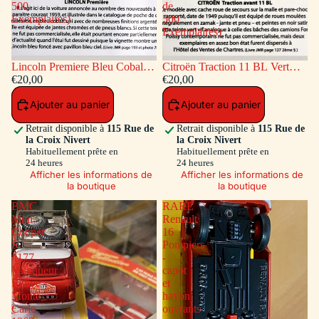
500
de
Exemplaires)
500
Exemplaires)
Lincoln Premiere Bleu Cobalt
Citroën Traction 11 BL Vert
(Série de 500 Exemplaires)
€20,00
(Série de 500 Exemplaires)
€20,00
Ajouter au panier
Ajouter au panier
Retrait disponible à
115 Rue de
Retrait disponible à
115 Rue de
la Croix Nivert
la Croix Nivert
Habituellement prête en
Habituellement prête en
24 heures
24 heures
Afficher les informations de
Afficher les informations de
la boutique
la boutique
BMC
RARE
Mini
Renault
Cooper
16
S
Pompiers
#177
-
Vainqueur
capot
Rallye
et
Monte
hayon
Carlo
ouvrants